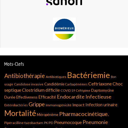
Mots-Clefs
Bactériemie
Antibiothérapie
Antibiotiques
Bon
Ceftriaxone
Choc
Candidémie
usage
Candidose invasive
Carbapénèmes
septique
Clostridium difficile
Daptomycine
COVID 19
Céfépime
Endocardite Infectieuse
Durée
Efficacité
Effectiveness
Grippe
Infection urinaire
Impact
Immunogénicité
Entérobactéries
Mortalité
Pharmacocinétique.
Méropénème
Pneumonie
Pneumocoque
Pipéracilline-tazobactam
PK/PD