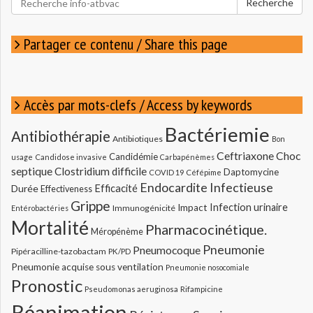
Recherche
pour
:
Partager ce contenu / Share this page
Accès par mots-clefs / Access by keywords
Bactériemie
Antibiothérapie
Antibiotiques
Bon
Ceftriaxone
Choc
Candidémie
usage
Candidose invasive
Carbapénèmes
septique
Clostridium difficile
Daptomycine
COVID 19
Céfépime
Endocardite Infectieuse
Durée
Efficacité
Effectiveness
Grippe
Infection urinaire
Impact
Immunogénicité
Entérobactéries
Mortalité
Pharmacocinétique.
Méropénème
Pneumonie
Pneumocoque
Pipéracilline-tazobactam
PK/PD
Pneumonie acquise sous ventilation
Pneumonie nosocomiale
Pronostic
Pseudomonas aeruginosa
Rifampicine
Réanimation