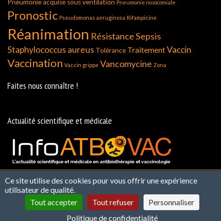
Pneumonie acquise sous ventilation
Pneumonie nosocomiale
Pronostic
Pseudomonas aeruginosa
Rifampicine
Réanimation
Résistance
Sepsis
Staphylococcus aureus
Vaccin
Traitement
Tolérance
Vaccination
Vancomycine
Vaccin grippe
Zona
Faites nous connaître !
Actualité scientifique et médicale
Ce site utilise des cookies pour vous offrir une expérience
Contact
Qui Sommes Nous ?
Politique de
utilisateur de qualité.
confidentialité et de Protection des Données
Mentions
Tout accepter
Tout refuser
Personnaliser
légales et CGU
Infos cookies
Plan du site
Politique de confidentialité