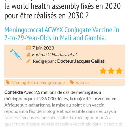
la world health assembly fixés en 2020
pour être réalisés en 2030 ?
Meningococcal ACWYX Conjugate Vaccine in
2-to-29-Year-Olds in Mali and Gambia.
7 juin 2023
Fadima C Haidara et al.
Rédigé par :
Docteur Jacques Gaillat
Méningite à méningocoque
Vaccin
Contexte
Avec 2,5 millions de cas de méningites à
méningocoque et 236 000 décès, la majorité survenant en
Afrique sub-saharienne, la mise au point d’un vaccin
répondant à l’épidémiologie et accessible dans ces pays à
faibles revenus est une nécessité. Le méningocoque A a
quasiment disparu sous la pression vaccinale dans le cadre du