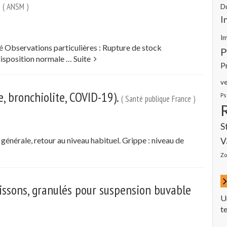
é
( ANSM )
D
I
I
té Observations particulières : Rupture de stock
P
disposition normale …
Suite
P
ve
e, bronchiolite, COVID-19).
Ps
( Santé publique France )
S
e générale, retour au niveau habituel. Grippe : niveau de
V
Zo
issons, granulés pour suspension buvable
U
t