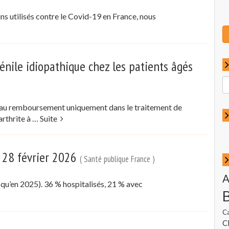
ns utilisés contre le Covid-19 en France, nous
énile idiopathique chez les patients âgés
R
p
:
le au remboursement uniquement dans le traitement de
yarthrite à …
Suite
u 28 février 2026
( Santé publique France )
A
 qu’en 2025). 36 % hospitalisés, 21 % avec
C
Cl