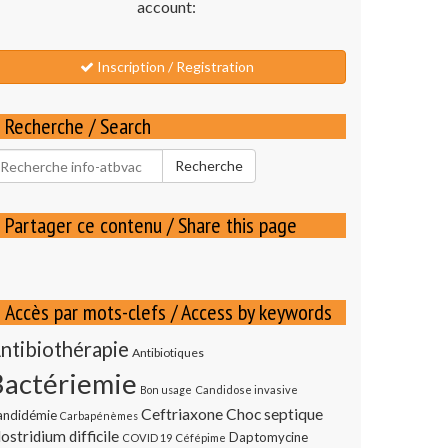
account:
Inscription / Registration
Recherche / Search
echercher
Recherche
our
Partager ce contenu / Share this page
Accès par mots-clefs / Access by keywords
ntibiothérapie
Antibiotiques
Bactériemie
Bon usage
Candidose invasive
Ceftriaxone
Choc septique
andidémie
Carbapénèmes
ostridium difficile
Daptomycine
COVID 19
Céfépime