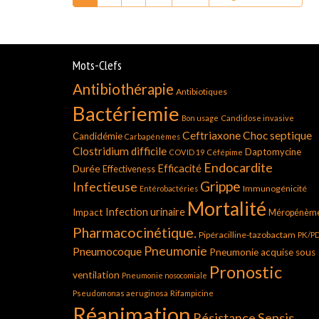
Mots-Clefs
Antibiothérapie
Antibiotiques
Bactériemie
Bon usage
Candidose invasive
Ceftriaxone
Choc septique
Candidémie
Carbapénèmes
Clostridium difficile
Daptomycine
COVID 19
Céfépime
Endocardite
Durée
Efficacité
Effectiveness
Grippe
Infectieuse
Immunogénicité
Entérobactéries
Mortalité
Infection urinaire
Impact
Méropénèm
Pharmacocinétique.
Pipéracilline-tazobactam
PK/P
Pneumonie
Pneumocoque
Pneumonie acquise sous
Pronostic
ventilation
Pneumonie nosocomiale
Pseudomonas aeruginosa
Rifampicine
Réanimation
Résistance
Sepsis