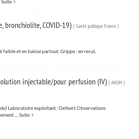
…
Suite
e, bronchiolite, COVID-19)
( Santé publique France )
é faible et en baisse partout. Grippe : en recul,
lution injectable/pour perfusion (IV)
( ANSM )
 de) Laboratoire exploitant : Delbert Observations
entement …
Suite