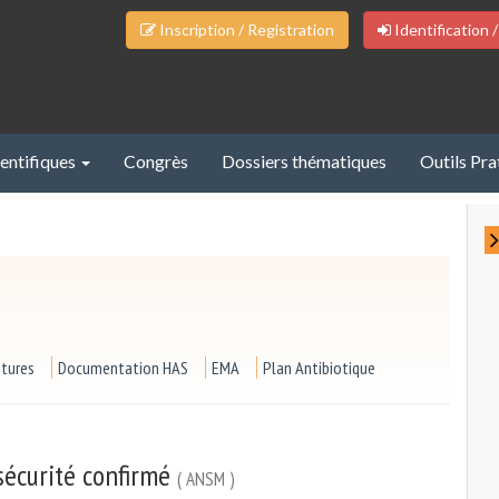
Inscription / Registration
Identification /
ientifiques
Congrès
Dossiers thématiques
Outils Pra
ptures
Documentation HAS
EMA
Plan Antibiotique
 sécurité confirmé
( ANSM )