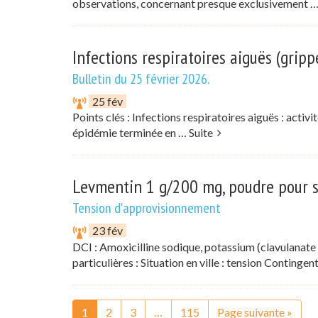
observations, concernant presque exclusivement 
Infections respiratoires aiguës (gripp
Bulletin du 25 février 2026.
25 fév
Points clés : Infections respiratoires aiguës : activit
épidémie terminée en …
Suite
Levmentin 1 g/200 mg, poudre pour so
Tension d'approvisionnement
23 fév
DCI : Amoxicilline sodique, potassium (clavulanate
particulières : Situation en ville : tension Conting
1
2
3
…
115
Page suivante »