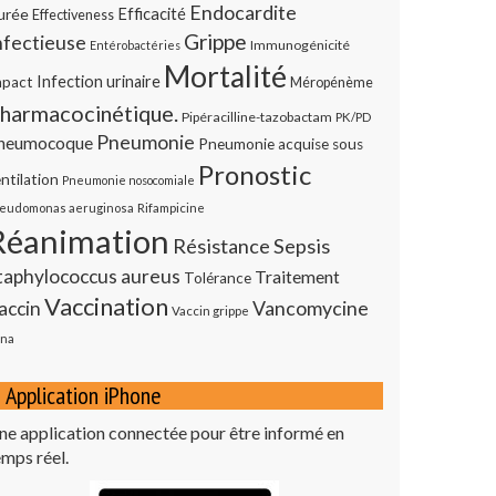
Endocardite
urée
Efficacité
Effectiveness
Grippe
nfectieuse
Immunogénicité
Entérobactéries
Mortalité
Infection urinaire
mpact
Méropénème
harmacocinétique.
Pipéracilline-tazobactam
PK/PD
Pneumonie
neumocoque
Pneumonie acquise sous
Pronostic
ntilation
Pneumonie nosocomiale
eudomonas aeruginosa
Rifampicine
Réanimation
Résistance
Sepsis
taphylococcus aureus
Traitement
Tolérance
Vaccination
Vancomycine
accin
Vaccin grippe
na
Application iPhone
ne application connectée pour être informé en
emps réel.