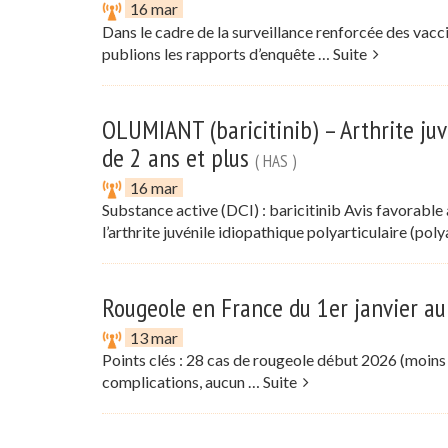
16 mar
Dans le cadre de la surveillance renforcée des vacci
publions les rapports d’enquête …
Suite
OLUMIANT (baricitinib) – Arthrite juv
de 2 ans et plus
( HAS )
16 mar
Substance active (DCI) : baricitinib Avis favorab
l’arthrite juvénile idiopathique polyarticulaire (pol
Rougeole en France du 1er janvier a
13 mar
Points clés : 28 cas de rougeole début 2026 (moins
complications, aucun …
Suite