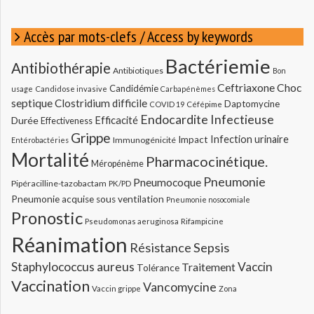
Accès par mots-clefs / Access by keywords
Bactériemie
Antibiothérapie
Antibiotiques
Bon
Ceftriaxone
Choc
Candidémie
usage
Candidose invasive
Carbapénèmes
septique
Clostridium difficile
Daptomycine
COVID 19
Céfépime
Endocardite Infectieuse
Durée
Efficacité
Effectiveness
Grippe
Infection urinaire
Impact
Immunogénicité
Entérobactéries
Mortalité
Pharmacocinétique.
Méropénème
Pneumonie
Pneumocoque
Pipéracilline-tazobactam
PK/PD
Pneumonie acquise sous ventilation
Pneumonie nosocomiale
Pronostic
Pseudomonas aeruginosa
Rifampicine
Réanimation
Résistance
Sepsis
Staphylococcus aureus
Vaccin
Traitement
Tolérance
Vaccination
Vancomycine
Vaccin grippe
Zona