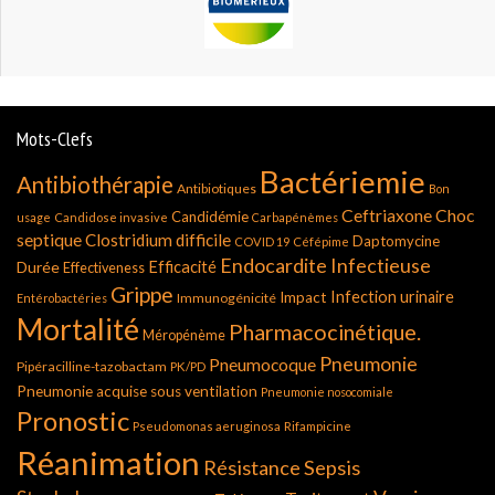
Mots-Clefs
Bactériemie
Antibiothérapie
Antibiotiques
Bon
Ceftriaxone
Choc
Candidémie
usage
Candidose invasive
Carbapénèmes
septique
Clostridium difficile
Daptomycine
COVID 19
Céfépime
Endocardite Infectieuse
Durée
Efficacité
Effectiveness
Grippe
Infection urinaire
Impact
Immunogénicité
Entérobactéries
Mortalité
Pharmacocinétique.
Méropénème
Pneumonie
Pneumocoque
Pipéracilline-tazobactam
PK/PD
Pneumonie acquise sous ventilation
Pneumonie nosocomiale
Pronostic
Pseudomonas aeruginosa
Rifampicine
Réanimation
Résistance
Sepsis