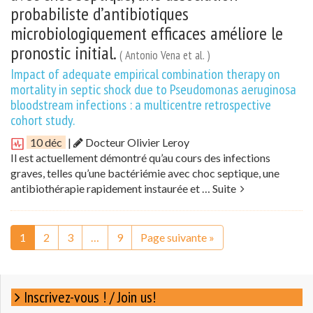
probabiliste d’antibiotiques
microbiologiquement efficaces améliore le
pronostic initial.
( Antonio Vena et al. )
Impact of adequate empirical combination therapy on
mortality in septic shock due to Pseudomonas aeruginosa
bloodstream infections : a multicentre retrospective
cohort study.
10 déc
|
Docteur Olivier Leroy
Il est actuellement démontré qu’au cours des infections
graves, telles qu’une bactériémie avec choc septique, une
antibiothérapie rapidement instaurée et …
Suite
1
2
3
…
9
Page suivante »
Inscrivez-vous ! / Join us!