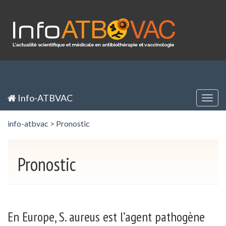
Panneau de gestion des cookies
Inscription / Registration
Identification / Login
Info-ATBVAC
Togg
navig
info-atbvac
>
Pronostic
Pronostic
En Europe, S. aureus est l’agent pathogène