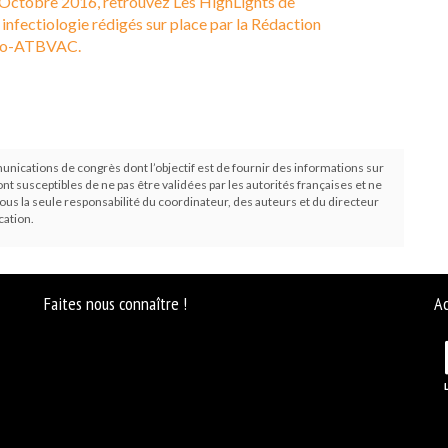
 Octobre 2016, retrouvez Les HighLights de
n infectiologie rédigés sur place par la Rédaction
nfo-ATBVAC.
cations de congrès dont l’objectif est de fournir des informations sur
ont susceptibles de ne pas être validées par les autorités françaises et ne
sous la seule responsabilité du coordinateur, des auteurs et du directeur
cation.
Faites nous connaître !
Ac