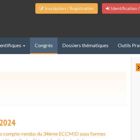
Inscription / Registration
Identification /
ientifiques
Congrès
Dossiers thématiques
Outils Pra
2024
es compte-rendus du 34ème ECCMID sous formes