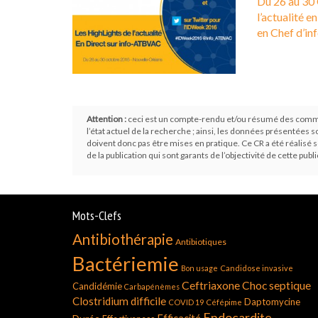
Du 26 au 30
l’actualité e
en Chef d’i
Attention :
ceci est un compte-rendu et/ou résumé des communi
l’état actuel de la recherche ; ainsi, les données présentées s
doivent donc pas être mises en pratique. Ce CR a été réalisé 
de la publication qui sont garants de l’objectivité de cette publi
Mots-Clefs
Antibiothérapie
Antibiotiques
Bactériemie
Bon usage
Candidose invasive
Ceftriaxone
Choc septique
Candidémie
Carbapénèmes
Clostridium difficile
Daptomycine
COVID 19
Céfépime
Endocardite