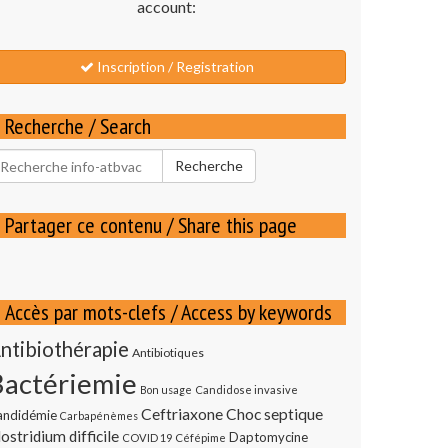
account:
Inscription / Registration
Recherche / Search
echercher
Recherche
our
Partager ce contenu / Share this page
Accès par mots-clefs / Access by keywords
ntibiothérapie
Antibiotiques
Bactériemie
Bon usage
Candidose invasive
Ceftriaxone
Choc septique
andidémie
Carbapénèmes
ostridium difficile
Daptomycine
COVID 19
Céfépime