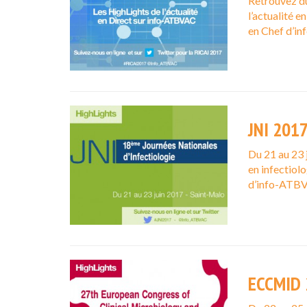
Retrouvez d
l’actualité e
en Chef d’i
JNI 201
Du 21 au 23 
en infectiol
d’info-ATB
ECCMID 