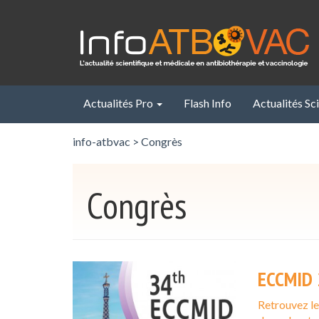
Panneau de gestion des cookies
Actualités Pro
Flash Info
Actualités Sc
info-atbvac
>
Congrès
Congrès
ECCMID 
Retrouvez l