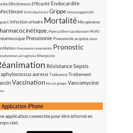
Endocardite
urée
Efficacité
Effectiveness
Grippe
nfectieuse
Immunogénicité
Entérobactéries
Mortalité
Infection urinaire
mpact
Méropénème
harmacocinétique.
Pipéracilline-tazobactam
PK/PD
Pneumonie
neumocoque
Pneumonie acquise sous
Pronostic
ntilation
Pneumonie nosocomiale
eudomonas aeruginosa
Rifampicine
Réanimation
Résistance
Sepsis
taphylococcus aureus
Traitement
Tolérance
Vaccination
Vancomycine
accin
Vaccin grippe
na
Application iPhone
ne application connectée pour être informé en
emps réel.