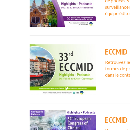
de podcasts v
surveillance 
équipe éditor
ECCMID 
Retrouvez l
formes de po
dans le cont
ECCMID 