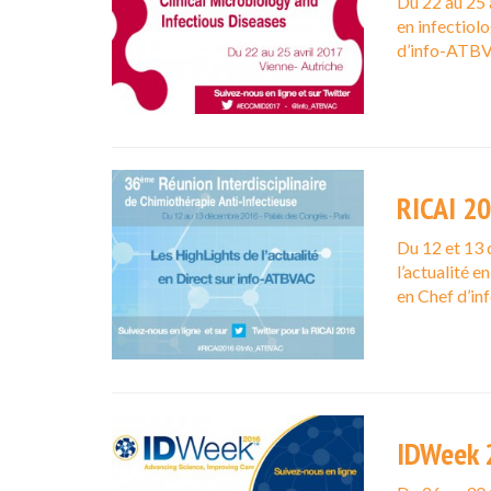
Du 22 au 25 
en infectiol
d’info-ATB
RICAI 2
Du 12 et 13
l’actualité e
en Chef d’i
IDWeek 