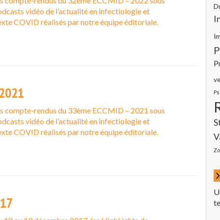
es compte-rendus du 32ème ECCMID – 2022 sous
D
dcasts vidéo de l’actualité en infectiologie et
I
exte COVID réalisés par notre équipe éditoriale.
I
P
P
ve
2021
Ps
es compte-rendus du 33ème ECCMID – 2021 sous
dcasts vidéo de l’actualité en infectiologie et
S
exte COVID réalisés par notre équipe éditoriale.
V
Zo
U
017
t