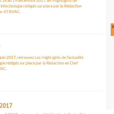
u 18 au 19 décembre 2017, les HighLights de
n infectiologie rédigés sur place par la Rédaction
nfo-ATBVAC.
7
juin 2017, retrouvez Les HighLights de l’actualité
ogie rédigés sur place par la Rédaction en Chef
VAC.
2017