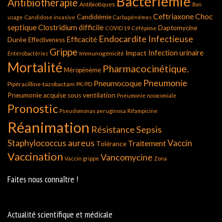
Bactériemie
Antibiothérapie
Antibiotiques
Bon
Ceftriaxone
Choc
Candidémie
usage
Candidose invasive
Carbapénèmes
septique
Clostridium difficile
Daptomycine
COVID 19
Céfépime
Endocardite Infectieuse
Durée
Efficacité
Effectiveness
Grippe
Infection urinaire
Impact
Immunogénicité
Entérobactéries
Mortalité
Pharmacocinétique.
Méropénème
Pneumonie
Pneumocoque
Pipéracilline-tazobactam
PK/PD
Pneumonie acquise sous ventilation
Pneumonie nosocomiale
Pronostic
Pseudomonas aeruginosa
Rifampicine
Réanimation
Résistance
Sepsis
Staphylococcus aureus
Vaccin
Traitement
Tolérance
Vaccination
Vancomycine
Vaccin grippe
Zona
Faites nous connaître !
Actualité scientifique et médicale