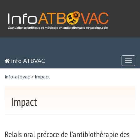
Panneau de gestion des cookies
Inscription / Registration
Identification / Login
Info-ATBVAC
Togg
navig
info-atbvac
>
Impact
Impact
Relais oral précoce de l’antibiothérapie des