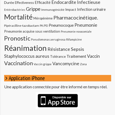
Endocardite Infectieuse
Durée
Efficacité
Effectiveness
Grippe
Infection urinaire
Impact
Immunogénicité
Entérobactéries
Mortalité
Pharmacocinétique.
Méropénème
Pneumonie
Pneumocoque
Pipéracilline-tazobactam
PK/PD
Pneumonie acquise sous ventilation
Pneumonie nosocomiale
Pronostic
Pseudomonas aeruginosa
Rifampicine
Réanimation
Résistance
Sepsis
Staphylococcus aureus
Vaccin
Traitement
Tolérance
Vaccination
Vancomycine
Vaccin grippe
Zona
Application iPhone
Une application connectée pour être informé en temps réel.