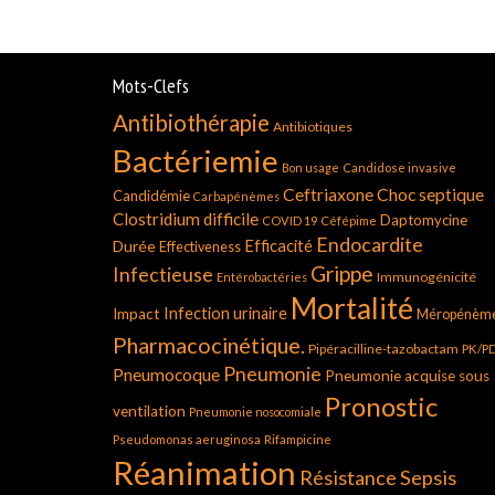
Mots-Clefs
Antibiothérapie
Antibiotiques
Bactériemie
Bon usage
Candidose invasive
Ceftriaxone
Choc septique
Candidémie
Carbapénèmes
Clostridium difficile
Daptomycine
COVID 19
Céfépime
Endocardite
Durée
Efficacité
Effectiveness
Grippe
Infectieuse
Immunogénicité
Entérobactéries
Mortalité
Infection urinaire
Impact
Méropénèm
Pharmacocinétique.
Pipéracilline-tazobactam
PK/P
Pneumonie
Pneumocoque
Pneumonie acquise sous
Pronostic
ventilation
Pneumonie nosocomiale
Pseudomonas aeruginosa
Rifampicine
Réanimation
Résistance
Sepsis