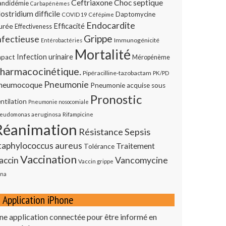
Ceftriaxone
Choc septique
andidémie
Carbapénèmes
ostridium difficile
Daptomycine
COVID 19
Céfépime
Endocardite
urée
Efficacité
Effectiveness
Grippe
nfectieuse
Immunogénicité
Entérobactéries
Mortalité
Infection urinaire
mpact
Méropénème
harmacocinétique.
Pipéracilline-tazobactam
PK/PD
Pneumonie
neumocoque
Pneumonie acquise sous
Pronostic
ntilation
Pneumonie nosocomiale
eudomonas aeruginosa
Rifampicine
Réanimation
Résistance
Sepsis
taphylococcus aureus
Traitement
Tolérance
Vaccination
Vancomycine
accin
Vaccin grippe
na
Application iPhone
ne application connectée pour être informé en