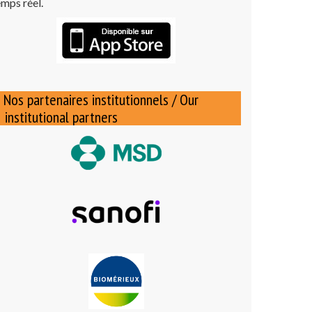
emps réel.
Nos partenaires institutionnels / Our
institutional partners