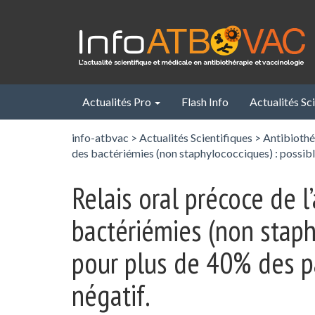
Panneau de gestion des cookies
Actualités Pro
Flash Info
Actualités Sc
info-atbvac
>
Actualités Scientifiques
>
Antibiothé
des bactériémies (non staphylococciques) : possibl
Relais oral précoce de l
bactériémies (non staph
pour plus de 40% des p
négatif.