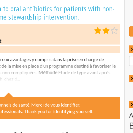
 to oral antibiotics for patients with non-
ime stewardship intervention.
t
R
breux avantages y compris dans la prise en charge de
p
 de la mise en place d’un programme destiné à favoriser le
:
es non compliquées.
Méthode
Etude de type avant après,
 chez d...
nnels de santé. Merci de vous identifier.
ofessionals. Thank you for identifying yourself.
A