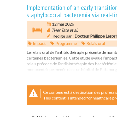
Implementation of an early transition
staphylococcal bacteremia via real-t
12 mai 2026
Tyler Tate et al.
Rédigé par :
Docteur Philippe Lespri
Impact
Programme
Relais oral
Le relais oral de l’antibiothérapie présente de nom
certaines bactériémies. Cette étude évalue l’impact
relais précoce de l’antibiothérapie des bactériémi
monocentrique menée dans un hôpital de Pittsburgh,
Ce contenu est à destination des professio
This content is intended for healthcare pr