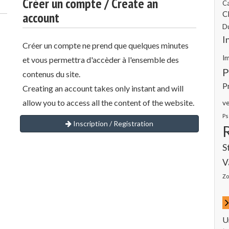
Créer un compte / Create an
C
account
Cl
D
I
Créer un compte ne prend que quelques minutes
I
et vous permettra d'accèder à l'ensemble des
P
contenus du site.
P
Creating an account takes only instant and will
allow you to access all the content of the website.
ve
Ps
Inscription / Registration
S
V
Zo
U