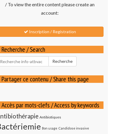
/ To view the entire content please create an
account:
Inscription / Registration
Recherche / Search
echercher
Recherche
our
Partager ce contenu / Share this page
Accès par mots-clefs / Access by keywords
ntibiothérapie
Antibiotiques
Bactériemie
Bon usage
Candidose invasive