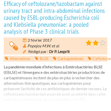
Efficacy of ceftolozane/tazobactam against
urinary tract and intra-abdominal infections
caused by ESBL-producing Escherichia coli
and Klebsiella pneumoniae: a pooled
analysis of Phase 3 clinical trials
2 février 2017
Popejoy M.W. et al.
Rédigé par :
Dr P. Lesprit
Alternatives
BLSE
Carbapénèmes
Ceftoloza
La pandémie mondiale d’infections à Entérobactéries BLSE
(EBLSE) et l’émergence des entérobactéries productrices de
carbapénémases incitent de plus en plus à rechercher des
alternatives thérapeutiques aux carbapénèmes pour
préserver l’activité de ces antibiotiques de dernier recours. Le
ceftolozane/tazobactam pourrait avoir un intérêt dans cette
indication compte tenu de son activité sur les EB...