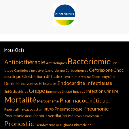
Mots-Clefs
Bactériemie
Antibiothérapie
Antibiotiques
Bon
Ceftriaxone
Choc
Candidémie
usage
Candidose invasive
Carbapénèmes
septique
Clostridium difficile
Daptomycine
COVID 19
Céfépime
Endocardite Infectieuse
Durée
Efficacité
Effectiveness
Grippe
Infection urinaire
Impact
Immunogénicité
Entérobactéries
Mortalité
Pharmacocinétique.
Méropénème
Pneumonie
Pneumocoque
Pipéracilline-tazobactam
PK/PD
Pneumonie acquise sous ventilation
Pneumonie nosocomiale
Pronostic
Pseudomonas aeruginosa
Rifampicine