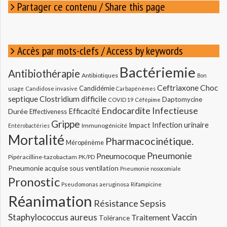
Partager ce contenu / Share this page
Accès par mots-clefs / Access by keywords
Bactériemie
Antibiothérapie
Antibiotiques
Bon
Ceftriaxone
Choc
Candidémie
usage
Candidose invasive
Carbapénèmes
septique
Clostridium difficile
Daptomycine
COVID 19
Céfépime
Endocardite Infectieuse
Durée
Efficacité
Effectiveness
Grippe
Infection urinaire
Impact
Immunogénicité
Entérobactéries
Mortalité
Pharmacocinétique.
Méropénème
Pneumonie
Pneumocoque
Pipéracilline-tazobactam
PK/PD
Pneumonie acquise sous ventilation
Pneumonie nosocomiale
Pronostic
Pseudomonas aeruginosa
Rifampicine
Réanimation
Résistance
Sepsis
Staphylococcus aureus
Vaccin
Traitement
Tolérance