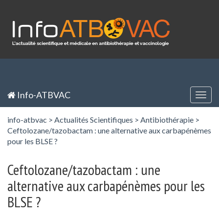
Panneau de gestion des cookies
Inscription / Registration
Identification / Login
Info-ATBVAC
Togg
navig
info-atbvac
>
Actualités Scientifiques
>
Antibiothérapie
>
Ceftolozane/tazobactam : une alternative aux carbapénèmes
pour les BLSE ?
Ceftolozane/tazobactam : une
alternative aux carbapénèmes pour les
BLSE ?