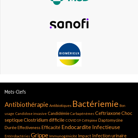
Mots-Clefs
Bactériemie
Antibiothérapie
Antibiotiques
Bon
Ceftriaxone
Choc
Candidémie
usage
Candidose invasive
Carbapénèmes
septique
Clostridium difficile
Daptomycine
COVID 19
Céfépime
Endocardite Infectieuse
Durée
Efficacité
Effectiveness
Grippe
Infection urinaire
Impact
Immunogénicité
Entérobactéries