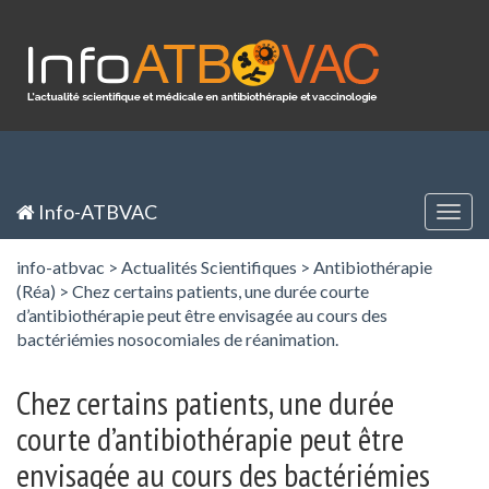
Panneau de gestion des cookies
Inscription / Registration
Identification / Login
Info-ATBVAC
Togg
navig
info-atbvac
>
Actualités Scientifiques
>
Antibiothérapie
(Réa)
>
Chez certains patients, une durée courte
d’antibiothérapie peut être envisagée au cours des
bactériémies nosocomiales de réanimation.
Chez certains patients, une durée
courte d’antibiothérapie peut être
envisagée au cours des bactériémies