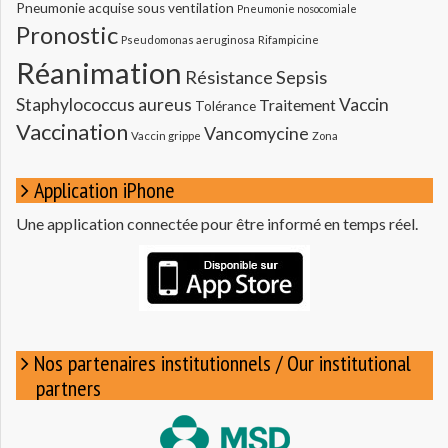
Pneumonie acquise sous ventilation
Pneumonie nosocomiale
Pronostic
Pseudomonas aeruginosa
Rifampicine
Réanimation
Résistance
Sepsis
Staphylococcus aureus
Vaccin
Traitement
Tolérance
Vaccination
Vancomycine
Vaccin grippe
Zona
Application iPhone
Une application connectée pour être informé en temps réel.
Nos partenaires institutionnels / Our institutional
partners