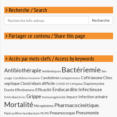
Recherche / Search
Rechercher
Recherche
pour
:
Partager ce contenu / Share this page
Accès par mots-clefs / Access by keywords
Bactériemie
Antibiothérapie
Antibiotiques
Bon
Ceftriaxone
Choc
Candidémie
usage
Candidose invasive
Carbapénèmes
septique
Clostridium difficile
Daptomycine
COVID 19
Céfépime
Endocardite Infectieuse
Durée
Efficacité
Effectiveness
Grippe
Infection urinaire
Impact
Immunogénicité
Entérobactéries
Mortalité
Pharmacocinétique.
Méropénème
Pneumonie
Pneumocoque
Pipéracilline-tazobactam
PK/PD