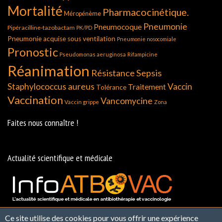
Mortalité
Pharmacocinétique.
Méropénème
Pneumonie
Pneumocoque
Pipéracilline-tazobactam
PK/PD
Pneumonie acquise sous ventilation
Pneumonie nosocomiale
Pronostic
Pseudomonas aeruginosa
Rifampicine
Réanimation
Résistance
Sepsis
Staphylococcus aureus
Vaccin
Traitement
Tolérance
Vaccination
Vancomycine
Vaccin grippe
Zona
Faites nous connaître !
Actualité scientifique et médicale
Ce site utilise des cookies pour vous offrir une expérience