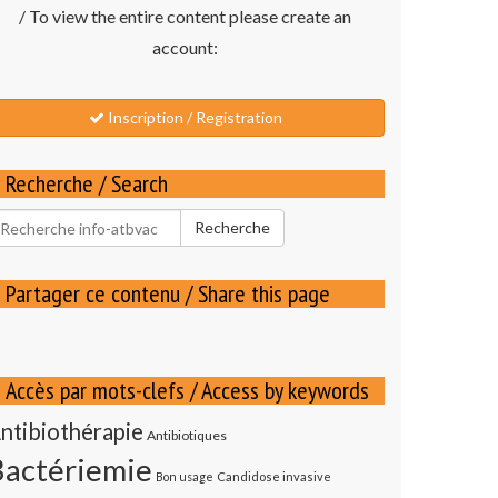
/ To view the entire content please create an
account:
Inscription / Registration
Recherche / Search
echercher
Recherche
our
Partager ce contenu / Share this page
Accès par mots-clefs / Access by keywords
ntibiothérapie
Antibiotiques
Bactériemie
Bon usage
Candidose invasive