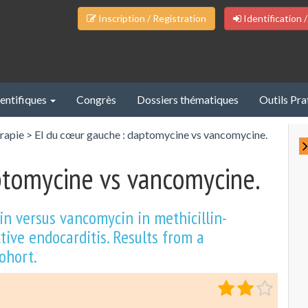
Inscription / Registration
Identification /
ientifiques
Congrès
Dossiers thématiques
Outils Pra
rapie
>
EI du cœur gauche : daptomycine vs vancomycine.
ptomycine vs vancomycine.
in versus vancomycin in methicillin-
ctive endocarditis. Results from a
ohort.