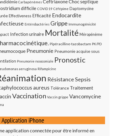
Ceftriaxone
Choc septique
andidémie
Carbapénèmes
ostridium difficile
Daptomycine
COVID 19
Céfépime
Endocardite
urée
Efficacité
Effectiveness
Grippe
nfectieuse
Immunogénicité
Entérobactéries
Mortalité
Infection urinaire
mpact
Méropénème
harmacocinétique.
Pipéracilline-tazobactam
PK/PD
Pneumonie
neumocoque
Pneumonie acquise sous
Pronostic
ntilation
Pneumonie nosocomiale
eudomonas aeruginosa
Rifampicine
Réanimation
Résistance
Sepsis
taphylococcus aureus
Traitement
Tolérance
Vaccination
Vancomycine
accin
Vaccin grippe
na
Application iPhone
ne application connectée pour être informé en