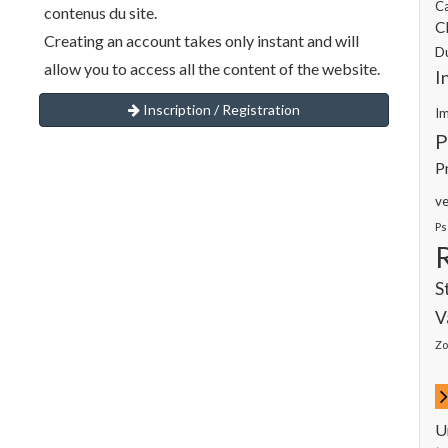
C
contenus du site.
Cl
Creating an account takes only instant and will
D
allow you to access all the content of the website.
I
Inscription / Registration
I
P
P
ve
Ps
S
V
Zo
U