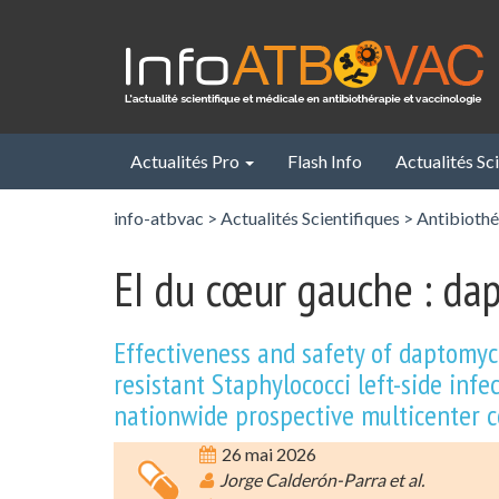
Panneau de gestion des cookies
Actualités Pro
Flash Info
Actualités Sc
info-atbvac
>
Actualités Scientifiques
>
Antibiothé
EI du cœur gauche : da
Effectiveness and safety of daptomyc
resistant Staphylococci left-side infe
nationwide prospective multicenter c
26 mai 2026
Jorge Calderón-Parra et al.