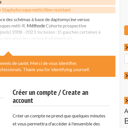
u
Staphylocoque méticilline resistant
érance des schémas à base de daptomycine versus
oques méti-R.
Méthode
Cohorte prospective
ols) 2008 –2023. Inclusion : EI gauches certaines à
u vancomycine comme traitement pri...
R
p
nnels de santé. Merci de vous identifier.
:
ofessionals. Thank you for identifying yourself.
Créer un compte / Create an
account
A
Créer un compte ne prend que quelques minutes
et vous permettra d'accèder à l'ensemble des