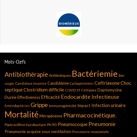
Mots-Clefs
Bactériemie
Antibiothérapie
Antibiotiques
Bon
Ceftriaxone
Choc
Candidémie
usage
Candidose invasive
Carbapénèmes
septique
Clostridium difficile
Daptomycine
COVID 19
Céfépime
Endocardite Infectieuse
Durée
Efficacité
Effectiveness
Grippe
Infection urinaire
Impact
Immunogénicité
Entérobactéries
Mortalité
Pharmacocinétique.
Méropénème
Pneumonie
Pneumocoque
Pipéracilline-tazobactam
PK/PD
Pneumonie acquise sous ventilation
Pneumonie nosocomiale