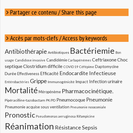
:
Partager ce contenu / Share this page
Accès par mots-clefs / Access by keywords
Bactériemie
Antibiothérapie
Antibiotiques
Bon
Ceftriaxone
Choc
Candidémie
usage
Candidose invasive
Carbapénèmes
septique
Clostridium difficile
Daptomycine
COVID 19
Céfépime
Endocardite Infectieuse
Durée
Efficacité
Effectiveness
Grippe
Infection urinaire
Impact
Immunogénicité
Entérobactéries
Mortalité
Pharmacocinétique.
Méropénème
Pneumonie
Pneumocoque
Pipéracilline-tazobactam
PK/PD
Pneumonie acquise sous ventilation
Pneumonie nosocomiale
Pronostic
Pseudomonas aeruginosa
Rifampicine
Réanimation
Résistance
Sepsis