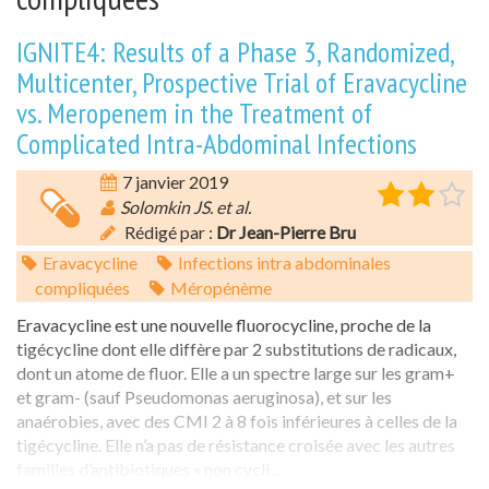
IGNITE4: Results of a Phase 3, Randomized,
Multicenter, Prospective Trial of Eravacycline
vs. Meropenem in the Treatment of
Complicated Intra-Abdominal Infections
7 janvier 2019
Solomkin JS. et al.
Rédigé par :
Dr Jean-Pierre Bru
Eravacycline
Infections intra abdominales
compliquées
Méropénème
Eravacycline est une nouvelle fluorocycline, proche de la
tigécycline dont elle diffère par 2 substitutions de radicaux,
dont un atome de fluor. Elle a un spectre large sur les gram+
et gram- (sauf Pseudomonas aeruginosa), et sur les
anaérobies, avec des CMI 2 à 8 fois inférieures à celles de la
tigécycline. Elle n’a pas de résistance croisée avec les autres
familles d’antibiotiques « non cycli...