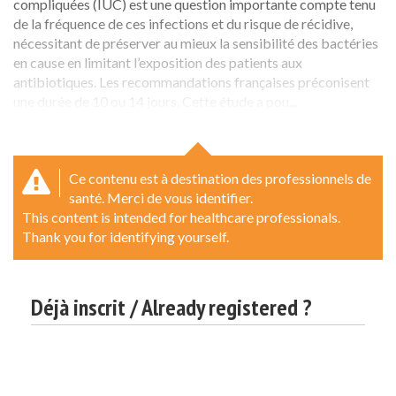
compliquées (IUC) est une question importante compte tenu
de la fréquence de ces infections et du risque de récidive,
nécessitant de préserver au mieux la sensibilité des bactéries
en cause en limitant l’exposition des patients aux
antibiotiques. Les recommandations françaises préconisent
une durée de 10 ou 14 jours. Cette étude a pou...
Ce contenu est à destination des professionnels de
santé. Merci de vous identifier.
This content is intended for healthcare professionals.
Thank you for identifying yourself.
Déjà inscrit / Already registered ?