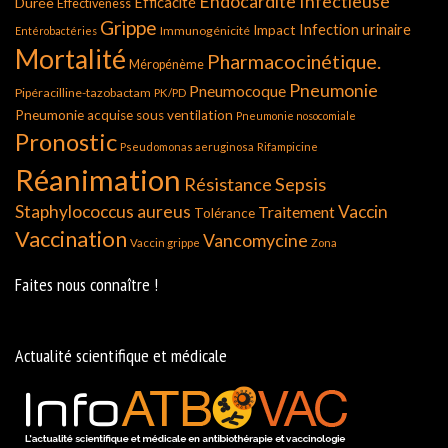
Endocardite Infectieuse
Durée
Efficacité
Effectiveness
Grippe
Infection urinaire
Impact
Immunogénicité
Entérobactéries
Mortalité
Pharmacocinétique.
Méropénème
Pneumonie
Pneumocoque
Pipéracilline-tazobactam
PK/PD
Pneumonie acquise sous ventilation
Pneumonie nosocomiale
Pronostic
Pseudomonas aeruginosa
Rifampicine
Réanimation
Résistance
Sepsis
Staphylococcus aureus
Vaccin
Traitement
Tolérance
Vaccination
Vancomycine
Vaccin grippe
Zona
Faites nous connaître !
Actualité scientifique et médicale