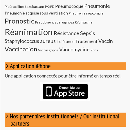
Pneumonie
Pneumocoque
Pipéracilline-tazobactam
PK/PD
Pneumonie acquise sous ventilation
Pneumonie nosocomiale
Pronostic
Pseudomonas aeruginosa
Rifampicine
Réanimation
Résistance
Sepsis
Staphylococcus aureus
Vaccin
Traitement
Tolérance
Vaccination
Vancomycine
Vaccin grippe
Zona
Application iPhone
Une application connectée pour être informé en temps réel.
Nos partenaires institutionnels / Our institutional
partners