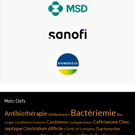
Mots-Clefs
Bactériemie
Antibiothérapie
Antibiotiques
Bon
Ceftriaxone
Choc
Candidémie
usage
Candidose invasive
Carbapénèmes
septique
Clostridium difficile
Daptomycine
COVID 19
Céfépime