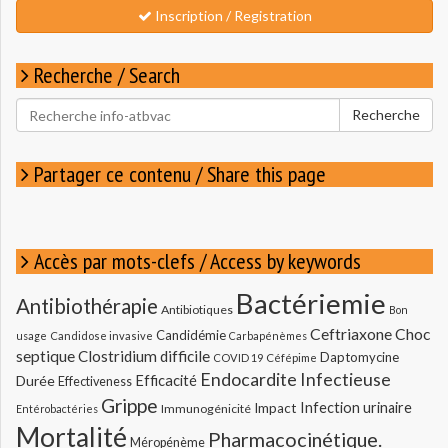
Inscription / Registration
Recherche / Search
Rechercher
Recherche
pour
:
Partager ce contenu / Share this page
Accès par mots-clefs / Access by keywords
Bactériemie
Antibiothérapie
Antibiotiques
Bon
Ceftriaxone
Choc
Candidémie
usage
Candidose invasive
Carbapénèmes
septique
Clostridium difficile
Daptomycine
COVID 19
Céfépime
Endocardite Infectieuse
Durée
Efficacité
Effectiveness
Grippe
Infection urinaire
Impact
Immunogénicité
Entérobactéries
Mortalité
Pharmacocinétique.
Méropénème