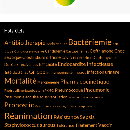
Mots-Clefs
Bactériemie
Antibiothérapie
Antibiotiques
Bon
Ceftriaxone
Choc
Candidémie
usage
Candidose invasive
Carbapénèmes
septique
Clostridium difficile
Daptomycine
COVID 19
Céfépime
Endocardite Infectieuse
Durée
Efficacité
Effectiveness
Grippe
Infection urinaire
Impact
Immunogénicité
Entérobactéries
Mortalité
Pharmacocinétique.
Méropénème
Pneumonie
Pneumocoque
Pipéracilline-tazobactam
PK/PD
Pneumonie acquise sous ventilation
Pneumonie nosocomiale
Pronostic
Pseudomonas aeruginosa
Rifampicine
Réanimation
Résistance
Sepsis
Staphylococcus aureus
Vaccin
Traitement
Tolérance