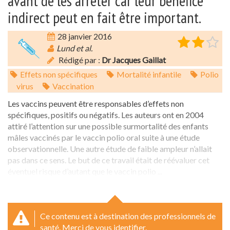
avant de les arrêter car leur bénéfice
indirect peut en fait être important.
28 janvier 2016
Lund et al.
Rédigé par :
Dr Jacques Gaillat
Effets non spécifiques
Mortalité infantile
Polio
virus
Vaccination
Les vaccins peuvent être responsables d’effets non
spécifiques, positifs ou négatifs. Les auteurs ont en 2004
attiré l’attention sur une possible surmortalité des enfants
mâles vaccinés par le vaccin polio oral suite à une étude
observationnelle. Une autre étude de faible ampleur n’allait
pas dans ce sens. Le but de ce travail était de réévaluer cet
éventuel risque d’autant que le vaccin polio ...
Ce contenu est à destination des professionnels de
santé. Merci de vous identifier.