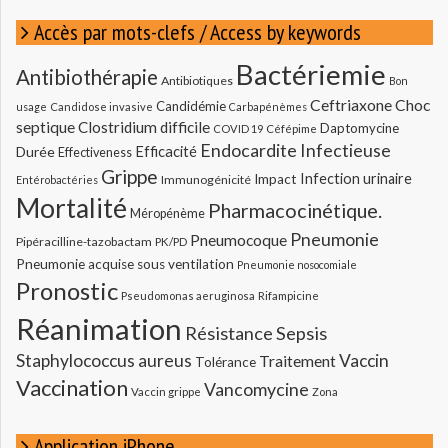
Accès par mots-clefs / Access by keywords
Bactériemie
Antibiothérapie
Antibiotiques
Bon
Ceftriaxone
Choc
Candidémie
usage
Candidose invasive
Carbapénèmes
septique
Clostridium difficile
Daptomycine
COVID 19
Céfépime
Endocardite Infectieuse
Durée
Efficacité
Effectiveness
Grippe
Infection urinaire
Impact
Immunogénicité
Entérobactéries
Mortalité
Pharmacocinétique.
Méropénème
Pneumonie
Pneumocoque
Pipéracilline-tazobactam
PK/PD
Pneumonie acquise sous ventilation
Pneumonie nosocomiale
Pronostic
Pseudomonas aeruginosa
Rifampicine
Réanimation
Résistance
Sepsis
Staphylococcus aureus
Vaccin
Traitement
Tolérance
Vaccination
Vancomycine
Vaccin grippe
Zona
Application iPhone