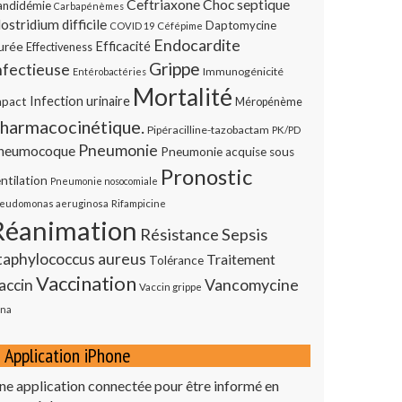
Ceftriaxone
Choc septique
andidémie
Carbapénèmes
ostridium difficile
Daptomycine
COVID 19
Céfépime
Endocardite
urée
Efficacité
Effectiveness
Grippe
nfectieuse
Immunogénicité
Entérobactéries
Mortalité
Infection urinaire
mpact
Méropénème
harmacocinétique.
Pipéracilline-tazobactam
PK/PD
Pneumonie
neumocoque
Pneumonie acquise sous
Pronostic
ntilation
Pneumonie nosocomiale
eudomonas aeruginosa
Rifampicine
Réanimation
Résistance
Sepsis
taphylococcus aureus
Traitement
Tolérance
Vaccination
Vancomycine
accin
Vaccin grippe
na
Application iPhone
ne application connectée pour être informé en