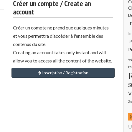
Créer un compte / Create an
C
Cl
account
D
I
Créer un compte ne prend que quelques minutes
I
et vous permettra d'accèder à l'ensemble des
P
contenus du site.
P
Creating an account takes only instant and will
ve
allow you to access all the content of the website.
Ps
Inscription / Registration
S
V
Zo
U