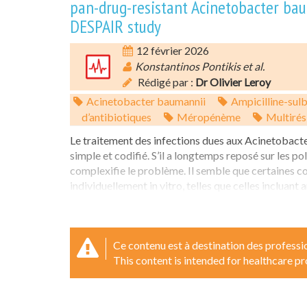
pan-drug-resistant Acinetobacter bau
DESPAIR study
12 février 2026
Konstantinos Pontikis et al.
Rédigé par :
Dr Olivier Leroy
Acinetobacter baumannii
Ampicilline-sul
d’antibiotiques
Méropénème
Multirés
Le traitement des infections dues aux Acinetobacte
simple et codifié. S’il a longtemps reposé sur les p
complexifie le problème. Il semble que certaines co
individuellement in vitro, telles que celles incluant 
Ce contenu est à destination des professio
This content is intended for healthcare pr