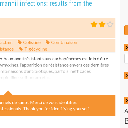
mannii infections: results from the
bactam
Colistine
Combinaison
istance
Tigécycline
R
r baumannii résistants aux carbapénèmes est loin d’être
p
olymyxines, l’apparition de résistance envers ces dernières
:
mbinaisons d’antibiotiques, parfois inefficaces
ampicilline-sulbactam et c...
nnels de santé. Merci de vous identifier.
ofessionals. Thank you for identifying yourself.
A