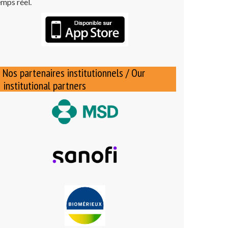
emps réel.
Nos partenaires institutionnels / Our
institutional partners