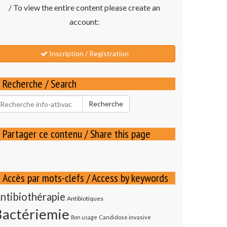
/ To view the entire content please create an
account:
Inscription / Registration
Recherche / Search
echercher
Recherche
our
Partager ce contenu / Share this page
Accès par mots-clefs / Access by keywords
ntibiothérapie
Antibiotiques
Bactériemie
Bon usage
Candidose invasive