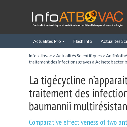
Panneau de gestion des cookies
Actualités Pro
Flash Info
Actualités Sc
info-atbvac
>
Actualités Scientifiques
>
Antibiothé
traitement des infections graves à Acinetobacter b
La tigécycline n’apparait
traitement des infectio
baumannii multirésistan
Comparative effectiveness of two ant