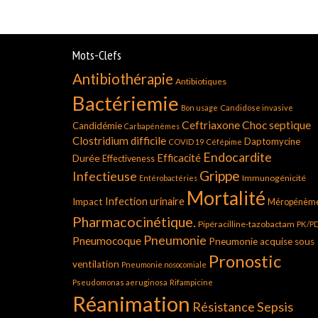
Mots-Clefs
Antibiothérapie
Antibiotiques
Bactériemie
Bon usage
Candidose invasive
Ceftriaxone
Choc septique
Candidémie
Carbapénèmes
Clostridium difficile
Daptomycine
COVID 19
Céfépime
Endocardite
Durée
Efficacité
Effectiveness
Grippe
Infectieuse
Immunogénicité
Entérobactéries
Mortalité
Infection urinaire
Impact
Méropénèm
Pharmacocinétique.
Pipéracilline-tazobactam
PK/P
Pneumonie
Pneumocoque
Pneumonie acquise sous
Pronostic
ventilation
Pneumonie nosocomiale
Pseudomonas aeruginosa
Rifampicine
Réanimation
Résistance
Sepsis