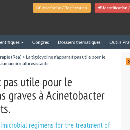
Inscription / Registration
Identification /
ientifiques
Congrès
Dossiers thématiques
Outils Pra
rapie (Réa)
>
La tigécycline n’apparait pas utile pour le
aumannii multirésistants.
 pas utile pour le
ns graves à Acinetobacter
ts.
imicrobial regimens for the treatment of