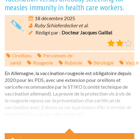
measles immunity in health care workers.
18 décembre 2025
Ruby Schieferdecker et al.
Rédigé par :
Docteur Jacques Gaillat
Oreillons
Personnels de
santé
Rougeole
Rubéole
Sérologie
Vacci
En Allemagne, la vaccination rougeole est obligatoire depuis
2020 pour les PDS, avec une extension pour oreillons et
varicelle recommandée par le STIKO (comité technique de
vaccination allemand). La preuve de la protection vis à vis de
la rougeole repose sur la présentation d’un certificat de
vaccination avec 2 doses ou sur la présence d’Ac (corrélat de
protection). Le but de cette étude est...