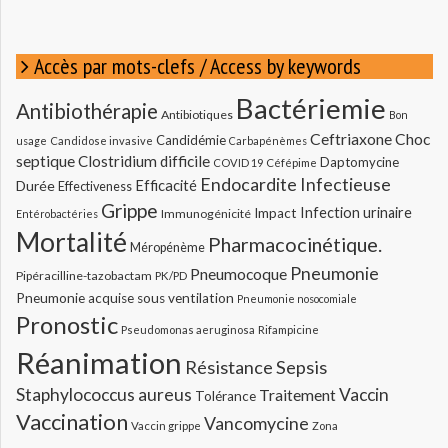
Accès par mots-clefs / Access by keywords
Bactériemie
Antibiothérapie
Antibiotiques
Bon
Ceftriaxone
Choc
Candidémie
usage
Candidose invasive
Carbapénèmes
septique
Clostridium difficile
Daptomycine
COVID 19
Céfépime
Endocardite Infectieuse
Durée
Efficacité
Effectiveness
Grippe
Infection urinaire
Impact
Immunogénicité
Entérobactéries
Mortalité
Pharmacocinétique.
Méropénème
Pneumonie
Pneumocoque
Pipéracilline-tazobactam
PK/PD
Pneumonie acquise sous ventilation
Pneumonie nosocomiale
Pronostic
Pseudomonas aeruginosa
Rifampicine
Réanimation
Résistance
Sepsis
Staphylococcus aureus
Vaccin
Traitement
Tolérance
Vaccination
Vancomycine
Vaccin grippe
Zona