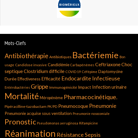
Mots-Clefs
Bactériemie
Antibiothérapie
Antibiotiques
Bon
Ceftriaxone
Choc
Candidémie
usage
Candidose invasive
Carbapénèmes
septique
Clostridium difficile
Daptomycine
COVID 19
Céfépime
Endocardite Infectieuse
Durée
Efficacité
Effectiveness
Grippe
Infection urinaire
Impact
Immunogénicité
Entérobactéries
Mortalité
Pharmacocinétique.
Méropénème
Pneumonie
Pneumocoque
Pipéracilline-tazobactam
PK/PD
Pneumonie acquise sous ventilation
Pneumonie nosocomiale
Pronostic
Pseudomonas aeruginosa
Rifampicine
Réanimation
Résistance
Sepsis