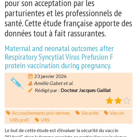
pour son acceptation par les
parturientes et les professionnels de
santé. Cette étude française apporte des
données tout à fait rassurantes.
Maternal and neonatal outcomes after
Respiratory Syncytial Virus Prefusion F
protein vaccination during pregnancy.
23 janvier 2026
Amélie Gabet et al.
Rédigé par :
Docteur Jacques Gaillat
Accouchements pré-termes
Sécurité
Vaccin
VRS préF
VRS
Le but de cette étude est d’évaluer la sécurité du vaccin
RSVpréF chez la femme enceinte en particulier sur le risque