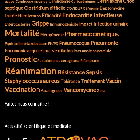
Ceftriaxone
Choc
Candidémie
usage
Candidose invasive
Carbapénèmes
septique
Clostridium difficile
Daptomycine
COVID 19
Céfépime
Endocardite Infectieuse
Durée
Efficacité
Effectiveness
Grippe
Infection urinaire
Impact
Immunogénicité
Entérobactéries
Mortalité
Pharmacocinétique.
Méropénème
Pneumonie
Pneumocoque
Pipéracilline-tazobactam
PK/PD
Pneumonie acquise sous ventilation
Pneumonie nosocomiale
Pronostic
Pseudomonas aeruginosa
Rifampicine
Réanimation
Résistance
Sepsis
Staphylococcus aureus
Vaccin
Traitement
Tolérance
Vaccination
Vancomycine
Vaccin grippe
Zona
Faites nous connaître !
Actualité scientifique et médicale