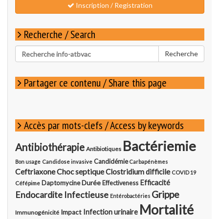
Inscription / Registration
Recherche / Search
Rechercher
Recherche
pour
:
Partager ce contenu / Share this page
Accès par mots-clefs / Access by keywords
Bactériemie
Antibiothérapie
Antibiotiques
Candidémie
Bon usage
Candidose invasive
Carbapénèmes
Ceftriaxone
Choc septique
Clostridium difficile
COVID 19
Durée
Efficacité
Daptomycine
Effectiveness
Céfépime
Grippe
Endocardite Infectieuse
Entérobactéries
Mortalité
Infection urinaire
Impact
Immunogénicité