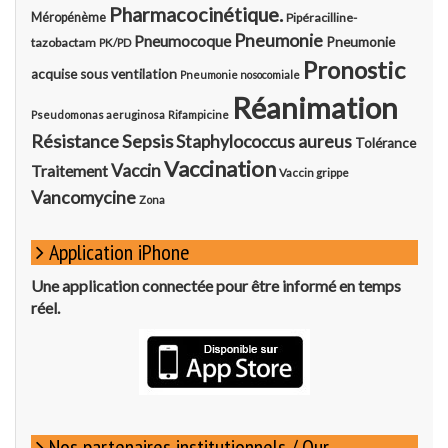
Pharmacocinétique.
Méropénème
Pipéracilline-
Pneumonie
Pneumocoque
Pneumonie
tazobactam
PK/PD
Pronostic
acquise sous ventilation
Pneumonie nosocomiale
Réanimation
Pseudomonas aeruginosa
Rifampicine
Résistance
Sepsis
Staphylococcus aureus
Tolérance
Vaccination
Vaccin
Traitement
Vaccin grippe
Vancomycine
Zona
Application iPhone
Une application connectée pour être informé en temps
réel.
Nos partenaires institutionnels / Our