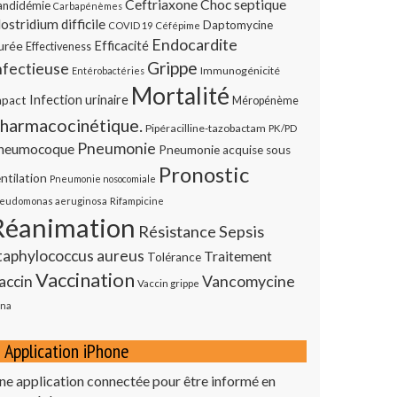
Ceftriaxone
Choc septique
andidémie
Carbapénèmes
ostridium difficile
Daptomycine
COVID 19
Céfépime
Endocardite
urée
Efficacité
Effectiveness
Grippe
nfectieuse
Immunogénicité
Entérobactéries
Mortalité
Infection urinaire
mpact
Méropénème
harmacocinétique.
Pipéracilline-tazobactam
PK/PD
Pneumonie
neumocoque
Pneumonie acquise sous
Pronostic
ntilation
Pneumonie nosocomiale
eudomonas aeruginosa
Rifampicine
Réanimation
Résistance
Sepsis
taphylococcus aureus
Traitement
Tolérance
Vaccination
Vancomycine
accin
Vaccin grippe
na
Application iPhone
ne application connectée pour être informé en