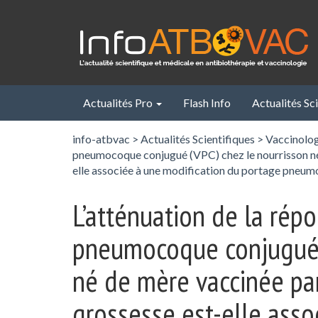
Panneau de gestion des cookies
Actualités Pro
Flash Info
Actualités Sc
info-atbvac
>
Actualités Scientifiques
>
Vaccinolo
pneumocoque conjugué (VPC) chez le nourrisson né 
elle associée à une modification du portage pneum
L’atténuation de la rép
pneumocoque conjugué (
né de mère vaccinée pa
grossesse est-elle asso