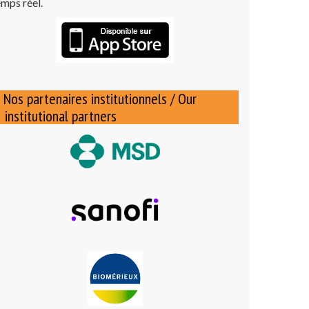
emps réel.
Nos partenaires institutionnels / Our
institutional partners