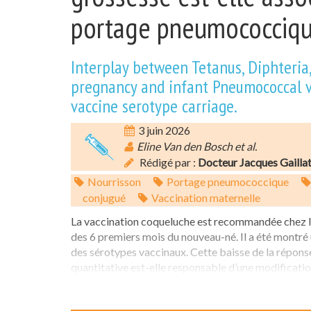
portage pneumococciqu
Interplay between Tetanus, Diphteria, 
pregnancy and infant Pneumococcal v
vaccine serotype carriage.
3 juin 2026
Eline Van den Bosch et al.
Rédigé par :
Docteur Jacques Gailla
Nourrisson
Portage pneumococcique
conjugué
Vaccination maternelle
La vaccination coqueluche est recommandée chez l
des 6 premiers mois du nouveau-né. Il a été montré 
des sérotypes vaccinaux. Cette baisse de la réponse
quantitative est-elle responsable d’une modificatio