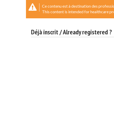
Ce contenu est à destination des professio
This content is intended for healthcare pr
Déjà inscrit / Already registered ?