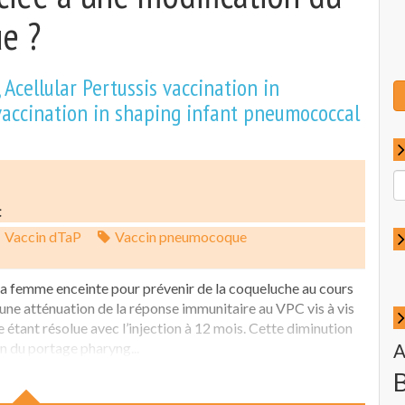
e ?
Acellular Pertussis vaccination in
accination in shaping infant pneumococcal
R
p
t
:
Vaccin dTaP
Vaccin pneumocoque
a femme enceinte pour prévenir de la coqueluche au cours
une atténuation de la réponse immunitaire au VPC vis à vis
 étant résolue avec l’injection à 12 mois. Cette diminution
n du portage pharyng...
A