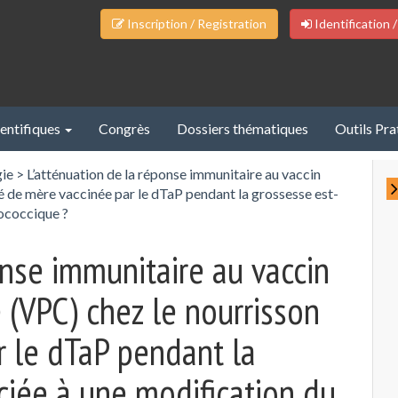
Inscription / Registration
Identification /
ientifiques
Congrès
Dossiers thématiques
Outils Pra
gie
>
L’atténuation de la réponse immunitaire au vaccin
de mère vaccinée par le dTaP pendant la grossesse est-
ococcique ?
onse immunitaire au vaccin
VPC) chez le nourrisson
r le dTaP pendant la
ciée à une modification du