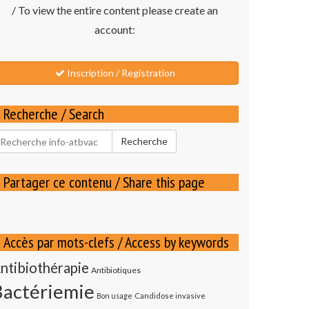
/ To view the entire content please create an
account:
Inscription / Registration
Recherche / Search
echercher
Recherche
our
Partager ce contenu / Share this page
Accès par mots-clefs / Access by keywords
ntibiothérapie
Antibiotiques
Bactériemie
Bon usage
Candidose invasive