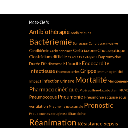
Mots-Clefs
Antibiothérapie
Antibiotiques
Bactériemie
Bon usage
Candidose invasive
Ceftriaxone
Choc septique
Candidémie
Carbapénèmes
Clostridium difficile
Daptomycine
COVID 19
Céfépime
Endocardite
Durée
Efficacité
Effectiveness
Grippe
Infectieuse
Immunogénicité
Entérobactéries
Mortalité
Infection urinaire
Impact
Méropénèm
Pharmacocinétique.
Pipéracilline-tazobactam
PK/P
Pneumonie
Pneumocoque
Pneumonie acquise sous
Pronostic
ventilation
Pneumonie nosocomiale
Pseudomonas aeruginosa
Rifampicine
Réanimation
Résistance
Sepsis