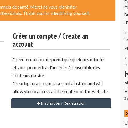
C
nnels de santé. Merci de vous identifier.
Cl
ofessionals. Thank you for identifying yourself.
D
I
I
Créer un compte / Create an
P
account
P
ve
Créer un compte ne prend que quelques minutes
Ps
et vous permettra d'accèder à l'ensemble des
contenus du site.
S
Creating an account takes only instant and will
V
allow you to access all the content of the website.
Zo
Inscription / Registration
U