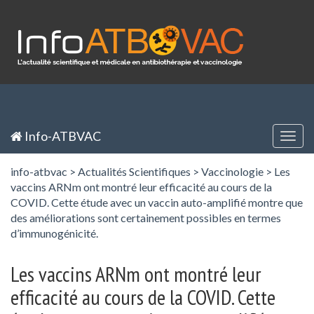
Panneau de gestion des cookies
Inscription / Registration
Identification / Login
Info-ATBVAC
Togg
navig
info-atbvac
>
Actualités Scientifiques
>
Vaccinologie
>
Les
vaccins ARNm ont montré leur efficacité au cours de la
COVID. Cette étude avec un vaccin auto-amplifié montre que
des améliorations sont certainement possibles en termes
d’immunogénicité.
Les vaccins ARNm ont montré leur
efficacité au cours de la COVID. Cette