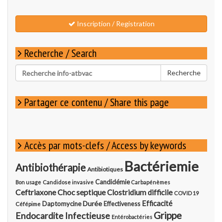
Inscription / Registration
Recherche / Search
Rechercher
Recherche
pour
:
Partager ce contenu / Share this page
Accès par mots-clefs / Access by keywords
Bactériemie
Antibiothérapie
Antibiotiques
Candidémie
Bon usage
Candidose invasive
Carbapénèmes
Ceftriaxone
Choc septique
Clostridium difficile
COVID 19
Durée
Efficacité
Daptomycine
Effectiveness
Céfépime
Grippe
Endocardite Infectieuse
Entérobactéries