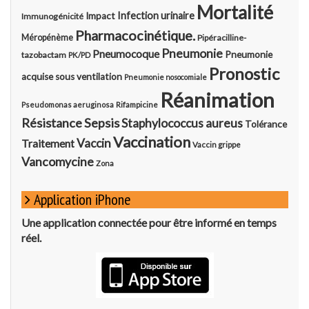
Mortalité
Infection urinaire
Impact
Immunogénicité
Pharmacocinétique.
Méropénème
Pipéracilline-
Pneumonie
Pneumocoque
Pneumonie
tazobactam
PK/PD
Pronostic
acquise sous ventilation
Pneumonie nosocomiale
Réanimation
Pseudomonas aeruginosa
Rifampicine
Résistance
Sepsis
Staphylococcus aureus
Tolérance
Vaccination
Vaccin
Traitement
Vaccin grippe
Vancomycine
Zona
Application iPhone
Une application connectée pour être informé en temps
réel.