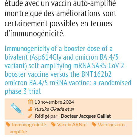
étude avec un vaccin auto-amplifié
montre que des améliorations sont
certainement possibles en termes
d’immunogénicité.
Immunogenicity of a booster dose of a
bivalent (Asp614Gly and omicron BA.4/5
variant) self-amplifying mRNA SARS-CoV-2
booster vaccine versus the BNT162b2
omicron BA.4/5 mRNA vaccine: a randomised
phase 3 trial
13 novembre 2024
Yusuke Okada et al
Rédigé par :
Docteur Jacques Gaillat
Immunogénicité
Vaccin ARNm
Vaccine auto-
amplifié