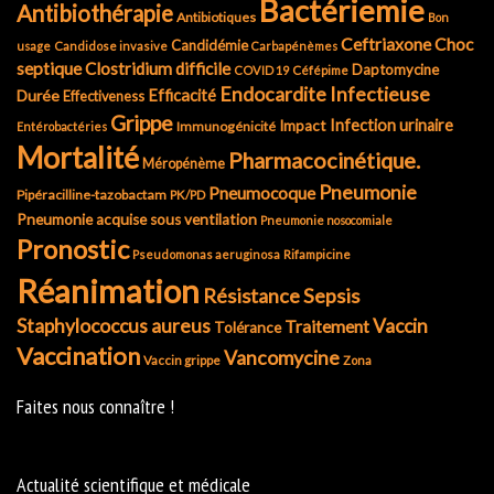
Bactériemie
Antibiothérapie
Antibiotiques
Bon
Ceftriaxone
Choc
Candidémie
usage
Candidose invasive
Carbapénèmes
septique
Clostridium difficile
Daptomycine
COVID 19
Céfépime
Endocardite Infectieuse
Durée
Efficacité
Effectiveness
Grippe
Infection urinaire
Impact
Immunogénicité
Entérobactéries
Mortalité
Pharmacocinétique.
Méropénème
Pneumonie
Pneumocoque
Pipéracilline-tazobactam
PK/PD
Pneumonie acquise sous ventilation
Pneumonie nosocomiale
Pronostic
Pseudomonas aeruginosa
Rifampicine
Réanimation
Résistance
Sepsis
Staphylococcus aureus
Vaccin
Traitement
Tolérance
Vaccination
Vancomycine
Vaccin grippe
Zona
Faites nous connaître !
Actualité scientifique et médicale