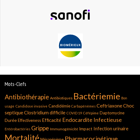
Mots-Clefs
Bactériemie
Antibiothérapie
Antibiotiques
Bon
Ceftriaxone
Choc
Candidémie
usage
Candidose invasive
Carbapénèmes
septique
Clostridium difficile
Daptomycine
COVID 19
Céfépime
Endocardite Infectieuse
Durée
Efficacité
Effectiveness
Grippe
Infection urinaire
Impact
Immunogénicité
Entérobactéries
Mortalité
Pharmacocinétique.
Méropénème