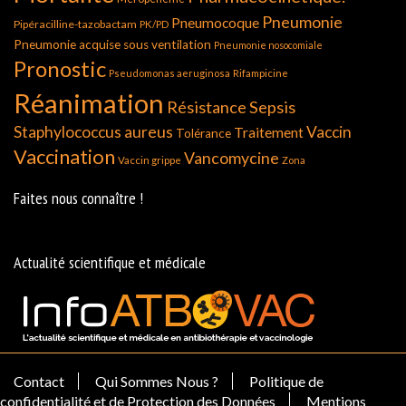
Pneumonie
Pneumocoque
Pipéracilline-tazobactam
PK/PD
Pneumonie acquise sous ventilation
Pneumonie nosocomiale
Pronostic
Pseudomonas aeruginosa
Rifampicine
Réanimation
Résistance
Sepsis
Staphylococcus aureus
Vaccin
Traitement
Tolérance
Vaccination
Vancomycine
Vaccin grippe
Zona
Faites nous connaître !
Actualité scientifique et médicale
Contact
Qui Sommes Nous ?
Politique de
confidentialité et de Protection des Données
Mentions