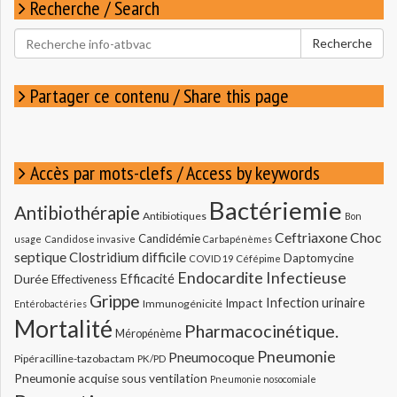
Recherche / Search
Rechercher
Recherche
pour
:
Partager ce contenu / Share this page
Accès par mots-clefs / Access by keywords
Bactériemie
Antibiothérapie
Antibiotiques
Bon
Ceftriaxone
Choc
Candidémie
usage
Candidose invasive
Carbapénèmes
septique
Clostridium difficile
Daptomycine
COVID 19
Céfépime
Endocardite Infectieuse
Durée
Efficacité
Effectiveness
Grippe
Infection urinaire
Impact
Immunogénicité
Entérobactéries
Mortalité
Pharmacocinétique.
Méropénème
Pneumonie
Pneumocoque
Pipéracilline-tazobactam
PK/PD
Pneumonie acquise sous ventilation
Pneumonie nosocomiale