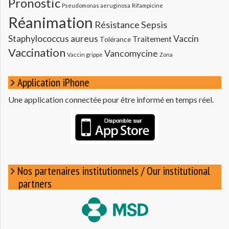
Pronostic
Pseudomonas aeruginosa
Rifampicine
Réanimation
Résistance
Sepsis
Staphylococcus aureus
Vaccin
Traitement
Tolérance
Vaccination
Vancomycine
Vaccin grippe
Zona
Application iPhone
Une application connectée pour être informé en temps réel.
Nos partenaires institutionnels / Our institutional
partners