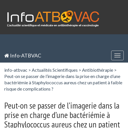
Panneau de gestion des cookies
Inscription / Registration
Identification / Login
Info-ATBVAC
Togg
navig
info-atbvac
>
Actualités Scientifiques
>
Antibiothérapie
>
Peut-on se passer de l’imagerie dans la prise en charge d’une
bactériémie à Staphylococcus aureus chez un patient à faible
risque de complications ?
Peut-on se passer de l’imagerie dans la
prise en charge d’une bactériémie à
Staphylococcus aureus chez un patient