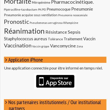
Mortalité
Pharmacocinétique.
Méropénème
Pneumonie
Pneumocoque
Pipéracilline-tazobactam
PK/PD
Pneumonie acquise sous ventilation
Pneumonie nosocomiale
Pronostic
Pseudomonas aeruginosa
Rifampicine
Réanimation
Résistance
Sepsis
Staphylococcus aureus
Vaccin
Traitement
Tolérance
Vaccination
Vancomycine
Vaccin grippe
Zona
Application iPhone
Une application connectée pour être informé en temps réel.
Nos partenaires institutionnels / Our institutional
partners