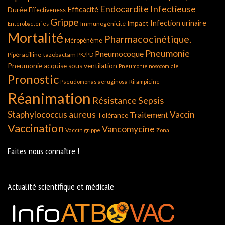
Endocardite Infectieuse
Durée
Efficacité
Effectiveness
Grippe
Infection urinaire
Impact
Immunogénicité
Entérobactéries
Mortalité
Pharmacocinétique.
Méropénème
Pneumonie
Pneumocoque
Pipéracilline-tazobactam
PK/PD
Pneumonie acquise sous ventilation
Pneumonie nosocomiale
Pronostic
Pseudomonas aeruginosa
Rifampicine
Réanimation
Résistance
Sepsis
Staphylococcus aureus
Vaccin
Traitement
Tolérance
Vaccination
Vancomycine
Vaccin grippe
Zona
Faites nous connaître !
Actualité scientifique et médicale