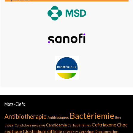
Mots-Clefs
Bactériemie
Antibiothérapie
Antibiotiques
Bon
Ceftriaxone
Choc
Candidémie
usage
Candidose invasive
Carbapénèmes
septique
Clostridium difficile
Daptomycine
COVID 19
Céfépime