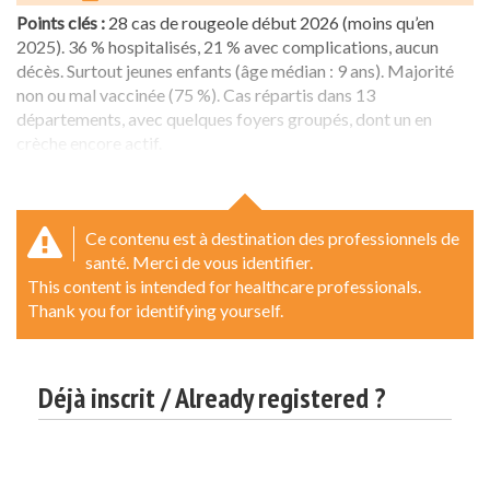
Points clés :
28 cas de rougeole début 2026 (moins qu’en
2025). 36 % hospitalisés, 21 % avec complications, aucun
décès. Surtout jeunes enfants (âge médian : 9 ans). Majorité
non ou mal vaccinée (75 %). Cas répartis dans 13
départements, avec quelques foyers groupés, dont un en
crèche encore actif.
Ce contenu est à destination des professionnels de
santé. Merci de vous identifier.
This content is intended for healthcare professionals.
Thank you for identifying yourself.
Déjà inscrit / Already registered ?