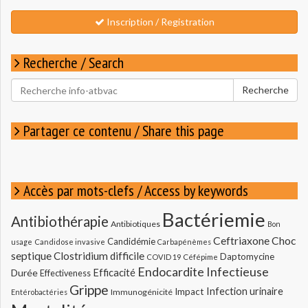
Inscription / Registration
Recherche / Search
Rechercher
Recherche
pour
:
Partager ce contenu / Share this page
Accès par mots-clefs / Access by keywords
Bactériemie
Antibiothérapie
Antibiotiques
Bon
Ceftriaxone
Choc
Candidémie
usage
Candidose invasive
Carbapénèmes
septique
Clostridium difficile
Daptomycine
COVID 19
Céfépime
Endocardite Infectieuse
Durée
Efficacité
Effectiveness
Grippe
Infection urinaire
Impact
Immunogénicité
Entérobactéries