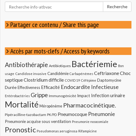
Rechercher
Recherche
pour
:
Partager ce contenu / Share this page
Accès par mots-clefs / Access by keywords
Bactériemie
Antibiothérapie
Antibiotiques
Bon
Ceftriaxone
Choc
Candidémie
usage
Candidose invasive
Carbapénèmes
septique
Clostridium difficile
Daptomycine
COVID 19
Céfépime
Endocardite Infectieuse
Durée
Efficacité
Effectiveness
Grippe
Infection urinaire
Impact
Immunogénicité
Entérobactéries
Mortalité
Pharmacocinétique.
Méropénème
Pneumonie
Pneumocoque
Pipéracilline-tazobactam
PK/PD
Pneumonie acquise sous ventilation
Pneumonie nosocomiale
Pronostic
Pseudomonas aeruginosa
Rifampicine