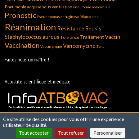
Pneumonie acquise sous ventilation
Pneumonie nosocomiale
Pronostic
Pseudomonas aeruginosa
Rifampicine
Réanimation
Résistance
Sepsis
Staphylococcus aureus
Vaccin
Traitement
Tolérance
Vaccination
Vancomycine
Vaccin grippe
Zona
Faites nous connaître !
Actualité scientifique et médicale
Ce site utilise des cookies pour vous offrir une expérience
Contact
Qui Sommes Nous ?
Politique de
utilisateur de qualité.
confidentialité et de Protection des Données
Mentions
Tout accepter
Tout refuser
Personnaliser
légales et CGU
Infos cookies
Plan du site