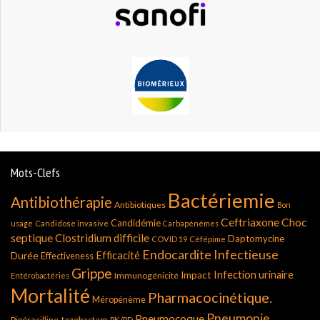
Mots-Clefs
Bactériemie
Antibiothérapie
Antibiotiques
Bon
Ceftriaxone
Choc
Candidémie
usage
Candidose invasive
Carbapénèmes
septique
Clostridium difficile
Daptomycine
COVID 19
Céfépime
Endocardite Infectieuse
Durée
Efficacité
Effectiveness
Grippe
Infection urinaire
Impact
Immunogénicité
Entérobactéries
Mortalité
Pharmacocinétique.
Méropénème
Pneumonie
Pneumocoque
Pipéracilline-tazobactam
PK/PD