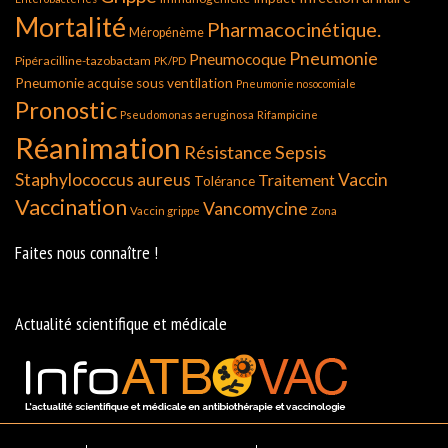
Mortalité
Pharmacocinétique.
Méropénème
Pneumonie
Pneumocoque
Pipéracilline-tazobactam
PK/PD
Pneumonie acquise sous ventilation
Pneumonie nosocomiale
Pronostic
Pseudomonas aeruginosa
Rifampicine
Réanimation
Résistance
Sepsis
Staphylococcus aureus
Vaccin
Traitement
Tolérance
Vaccination
Vancomycine
Vaccin grippe
Zona
Faites nous connaître !
Actualité scientifique et médicale