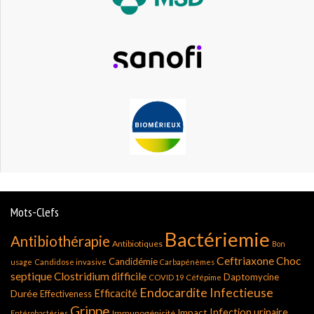
Mots-Clefs
Bactériemie
Antibiothérapie
Antibiotiques
Bon
Ceftriaxone
Choc
Candidémie
usage
Candidose invasive
Carbapénèmes
septique
Clostridium difficile
Daptomycine
COVID 19
Céfépime
Endocardite Infectieuse
Durée
Efficacité
Effectiveness
Grippe
Infection urinaire
Impact
Immunogénicité
Entérobactéries