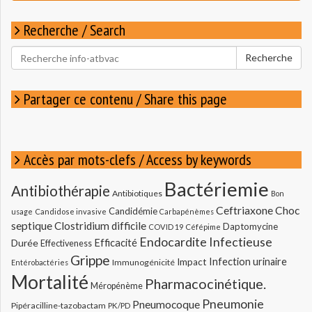
Recherche / Search
Rechercher
Recherche
pour
:
Partager ce contenu / Share this page
Accès par mots-clefs / Access by keywords
Bactériemie
Antibiothérapie
Antibiotiques
Bon
Ceftriaxone
Choc
Candidémie
usage
Candidose invasive
Carbapénèmes
septique
Clostridium difficile
Daptomycine
COVID 19
Céfépime
Endocardite Infectieuse
Durée
Efficacité
Effectiveness
Grippe
Infection urinaire
Impact
Immunogénicité
Entérobactéries
Mortalité
Pharmacocinétique.
Méropénème
Pneumonie
Pneumocoque
Pipéracilline-tazobactam
PK/PD