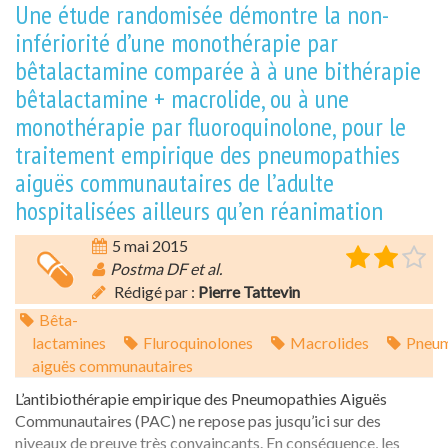
Une étude randomisée démontre la non-
infériorité d’une monothérapie par
bêtalactamine comparée à à une bithérapie
bêtalactamine + macrolide, ou à une
monothérapie par fluoroquinolone, pour le
traitement empirique des pneumopathies
aiguës communautaires de l’adulte
hospitalisées ailleurs qu’en réanimation
5 mai 2015
Postma DF et al.
Rédigé par :
Pierre Tattevin
Bêta-
lactamines
Fluroquinolones
Macrolides
Pneum
aiguës communautaires
L’antibiothérapie empirique des Pneumopathies Aiguës
Communautaires (PAC) ne repose pas jusqu’ici sur des
niveaux de preuve très convaincants. En conséquence, les