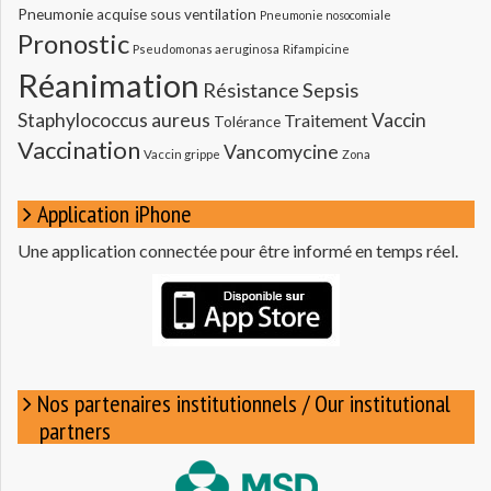
Pneumonie acquise sous ventilation
Pneumonie nosocomiale
Pronostic
Pseudomonas aeruginosa
Rifampicine
Réanimation
Résistance
Sepsis
Staphylococcus aureus
Vaccin
Traitement
Tolérance
Vaccination
Vancomycine
Vaccin grippe
Zona
Application iPhone
Une application connectée pour être informé en temps réel.
Nos partenaires institutionnels / Our institutional
partners