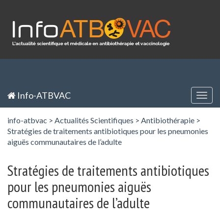
Panneau de gestion des cookies
Inscription / Registration
Identification / Login
Info-ATBVAC
Togg
navig
info-atbvac
>
Actualités Scientifiques
>
Antibiothérapie
>
Stratégies de traitements antibiotiques pour les pneumonies
aiguës communautaires de l’adulte
Stratégies de traitements antibiotiques
pour les pneumonies aiguës
communautaires de l’adulte