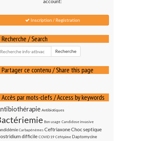
account:
Inscription / Registration
Recherche / Search
echercher
Recherche
our
Partager ce contenu / Share this page
Accès par mots-clefs / Access by keywords
ntibiothérapie
Antibiotiques
Bactériemie
Bon usage
Candidose invasive
Ceftriaxone
Choc septique
andidémie
Carbapénèmes
ostridium difficile
Daptomycine
COVID 19
Céfépime