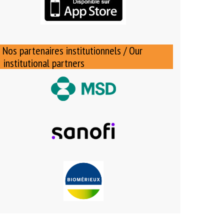
Nos partenaires institutionnels / Our
institutional partners