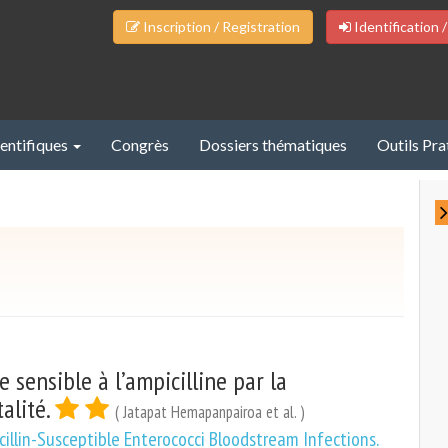
Inscription / Registration
Identification /
ientifiques
Congrès
Dossiers thématiques
Outils Pra
 sensible à l’ampicilline par la
alité.
( Jatapat Hemapanpairoa et al. )
illin-Susceptible Enterococci Bloodstream Infections.