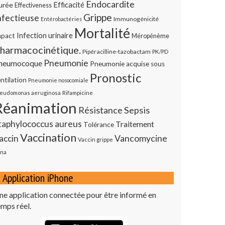
Endocardite
urée
Efficacité
Effectiveness
Grippe
nfectieuse
Immunogénicité
Entérobactéries
Mortalité
Infection urinaire
mpact
Méropénème
harmacocinétique.
Pipéracilline-tazobactam
PK/PD
Pneumonie
neumocoque
Pneumonie acquise sous
Pronostic
ntilation
Pneumonie nosocomiale
eudomonas aeruginosa
Rifampicine
Réanimation
Résistance
Sepsis
taphylococcus aureus
Traitement
Tolérance
Vaccination
Vancomycine
accin
Vaccin grippe
na
Application iPhone
ne application connectée pour être informé en
emps réel.