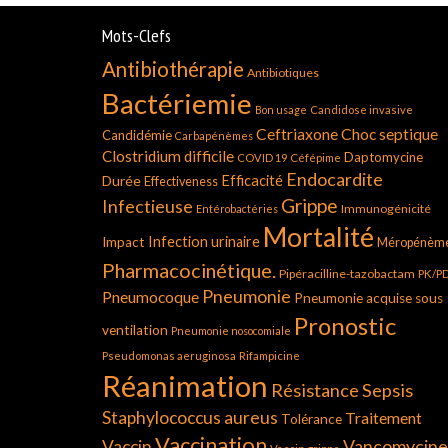
Mots-Clefs
Antibiothérapie
Antibiotiques
Bactériemie
Bon usage
Candidose invasive
Ceftriaxone
Choc septique
Candidémie
Carbapénèmes
Clostridium difficile
Daptomycine
COVID 19
Céfépime
Endocardite
Durée
Efficacité
Effectiveness
Grippe
Infectieuse
Immunogénicité
Entérobactéries
Mortalité
Infection urinaire
Impact
Méropénèm
Pharmacocinétique.
Pipéracilline-tazobactam
PK/P
Pneumonie
Pneumocoque
Pneumonie acquise sous
Pronostic
ventilation
Pneumonie nosocomiale
Pseudomonas aeruginosa
Rifampicine
Réanimation
Résistance
Sepsis
Staphylococcus aureus
Traitement
Tolérance
Vaccination
Vancomycine
Vaccin