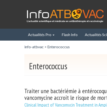
Panneau de gestion des cookies
Actualités Pro
Flash Info
Actualités Sc
info-atbvac
>
Enterococcus
Enterococcus
Traiter une bactériémie à entérocoque
vancomycine accroit le risque de mort
Clinical Impact of Vancomycin Treatment in Ampic