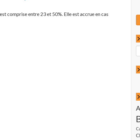
est comprise entre 23 et 50%. Elle est accrue en cas
R
p
:
A
C
Cl