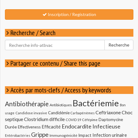
Inscription / Registration
Recherche / Search
Rechercher
Recherche
pour
:
Partager ce contenu / Share this page
Accès par mots-clefs / Access by keywords
Bactériemie
Antibiothérapie
Antibiotiques
Bon
Ceftriaxone
Choc
Candidémie
usage
Candidose invasive
Carbapénèmes
septique
Clostridium difficile
Daptomycine
COVID 19
Céfépime
Endocardite Infectieuse
Durée
Efficacité
Effectiveness
Grippe
Infection urinaire
Impact
Immunogénicité
Entérobactéries