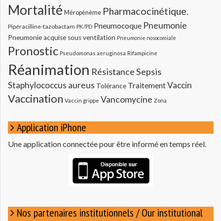
Mortalité
Pharmacocinétique.
Méropénème
Pneumonie
Pneumocoque
Pipéracilline-tazobactam
PK/PD
Pneumonie acquise sous ventilation
Pneumonie nosocomiale
Pronostic
Pseudomonas aeruginosa
Rifampicine
Réanimation
Résistance
Sepsis
Staphylococcus aureus
Vaccin
Traitement
Tolérance
Vaccination
Vancomycine
Vaccin grippe
Zona
Application iPhone
Une application connectée pour être informé en temps réel.
Nos partenaires institutionnels / Our institutional