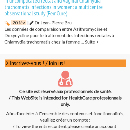
in uncomplicated rectal and vaginal Chlamydia
trachomatis infections in women: a multicentre
observational study (FemCure)
20 fév
|
Dr Jean-Pierre Bru
Les données de comparaison entre Azithromycine et
Doxycycline pour le traitement des infections rectales à
Chlamydia trachomatis chez la femme …
Suite
Inscrivez-vous ! / Join us!
Ce site est réservé aux professionnels de santé.
/ This WebSite is intended for HealthCare professionnals
only.
Afin d’accéder à l''ensemble des contenus et fonctionnalités,
veuillez créer un compte :
/ To view the entire content please create an account: