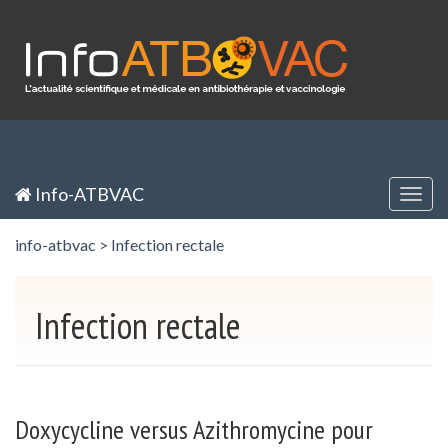
Panneau de gestion des cookies
Inscription / Registration
Identification / Login
Info-ATBVAC
Togg
navig
info-atbvac
>
Infection rectale
Infection rectale
Doxycycline versus Azithromycine pour