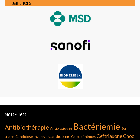
partners
Mots-Clefs
Bactériemie
Antibiothérapie
Antibiotiques
Bon
Ceftriaxone
Choc
Candidémie
usage
Candidose invasive
Carbapénèmes