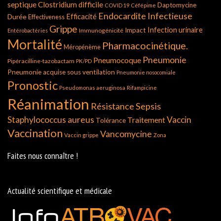
septique
Clostridium difficile
Daptomycine
COVID 19
Céfépime
Endocardite Infectieuse
Durée
Efficacité
Effectiveness
Grippe
Infection urinaire
Impact
Immunogénicité
Entérobactéries
Mortalité
Pharmacocinétique.
Méropénème
Pneumonie
Pneumocoque
Pipéracilline-tazobactam
PK/PD
Pneumonie acquise sous ventilation
Pneumonie nosocomiale
Pronostic
Pseudomonas aeruginosa
Rifampicine
Réanimation
Résistance
Sepsis
Staphylococcus aureus
Vaccin
Traitement
Tolérance
Vaccination
Vancomycine
Vaccin grippe
Zona
Faites nous connaître !
Actualité scientifique et médicale