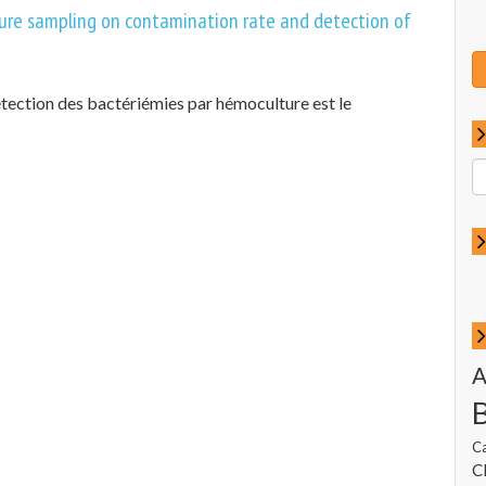
ture sampling on contamination rate and detection of
étection des bactériémies par hémoculture est le
R
p
:
A
C
Cl