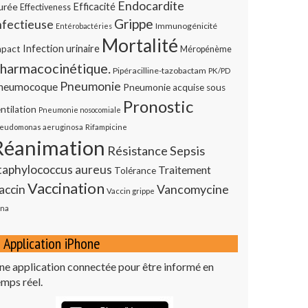
Endocardite
urée
Efficacité
Effectiveness
Grippe
nfectieuse
Immunogénicité
Entérobactéries
Mortalité
Infection urinaire
mpact
Méropénème
harmacocinétique.
Pipéracilline-tazobactam
PK/PD
Pneumonie
neumocoque
Pneumonie acquise sous
Pronostic
ntilation
Pneumonie nosocomiale
eudomonas aeruginosa
Rifampicine
Réanimation
Résistance
Sepsis
taphylococcus aureus
Traitement
Tolérance
Vaccination
Vancomycine
accin
Vaccin grippe
na
Application iPhone
ne application connectée pour être informé en
emps réel.