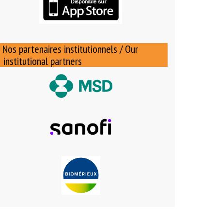
Nos partenaires institutionnels / Our
institutional partners