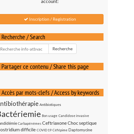
account:
Inscription / Registration
Recherche / Search
echercher
Recherche
our
Partager ce contenu / Share this page
Accès par mots-clefs / Access by keywords
ntibiothérapie
Antibiotiques
Bactériemie
Bon usage
Candidose invasive
Ceftriaxone
Choc septique
andidémie
Carbapénèmes
ostridium difficile
Daptomycine
COVID 19
Céfépime