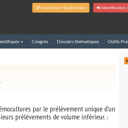
Inscription / Registration
Identification /
ientifiques
Congrès
Dossiers thématiques
Outils Pra
t
 hémocultures par le prélèvement unique d’un
ieurs prélèvements de volume inférieur.
(