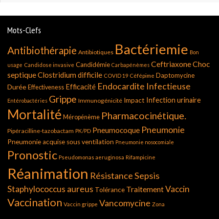
Mots-Clefs
Bactériemie
Antibiothérapie
Antibiotiques
Bon
Ceftriaxone
Choc
Candidémie
usage
Candidose invasive
Carbapénèmes
septique
Clostridium difficile
Daptomycine
COVID 19
Céfépime
Endocardite Infectieuse
Durée
Efficacité
Effectiveness
Grippe
Infection urinaire
Impact
Immunogénicité
Entérobactéries
Mortalité
Pharmacocinétique.
Méropénème
Pneumonie
Pneumocoque
Pipéracilline-tazobactam
PK/PD
Pneumonie acquise sous ventilation
Pneumonie nosocomiale
Pronostic
Pseudomonas aeruginosa
Rifampicine
Réanimation
Résistance
Sepsis
Staphylococcus aureus
Vaccin
Traitement
Tolérance
Vaccination
Vancomycine
Vaccin grippe
Zona