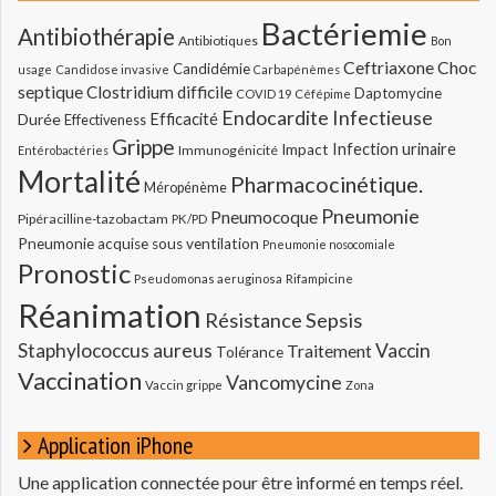
Bactériemie
Antibiothérapie
Antibiotiques
Bon
Ceftriaxone
Choc
Candidémie
usage
Candidose invasive
Carbapénèmes
septique
Clostridium difficile
Daptomycine
COVID 19
Céfépime
Endocardite Infectieuse
Durée
Efficacité
Effectiveness
Grippe
Infection urinaire
Impact
Immunogénicité
Entérobactéries
Mortalité
Pharmacocinétique.
Méropénème
Pneumonie
Pneumocoque
Pipéracilline-tazobactam
PK/PD
Pneumonie acquise sous ventilation
Pneumonie nosocomiale
Pronostic
Pseudomonas aeruginosa
Rifampicine
Réanimation
Résistance
Sepsis
Staphylococcus aureus
Vaccin
Traitement
Tolérance
Vaccination
Vancomycine
Vaccin grippe
Zona
Application iPhone
Une application connectée pour être informé en temps réel.