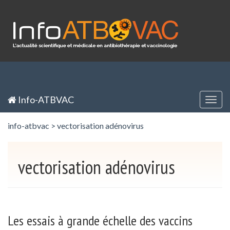
Panneau de gestion des cookies
Inscription / Registration
Identification / Login
Info-ATBVAC
Togg
navig
info-atbvac
>
vectorisation adénovirus
vectorisation adénovirus
Les essais à grande échelle des vaccins