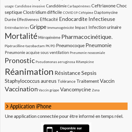
Ceftriaxone
Choc
Candidémie
usage
Candidose invasive
Carbapénèmes
septique
Clostridium difficile
Daptomycine
COVID 19
Céfépime
Endocardite Infectieuse
Durée
Efficacité
Effectiveness
Grippe
Infection urinaire
Impact
Immunogénicité
Entérobactéries
Mortalité
Pharmacocinétique.
Méropénème
Pneumonie
Pneumocoque
Pipéracilline-tazobactam
PK/PD
Pneumonie acquise sous ventilation
Pneumonie nosocomiale
Pronostic
Pseudomonas aeruginosa
Rifampicine
Réanimation
Résistance
Sepsis
Staphylococcus aureus
Vaccin
Traitement
Tolérance
Vaccination
Vancomycine
Vaccin grippe
Zona
Application iPhone
Une application connectée pour être informé en temps réel.