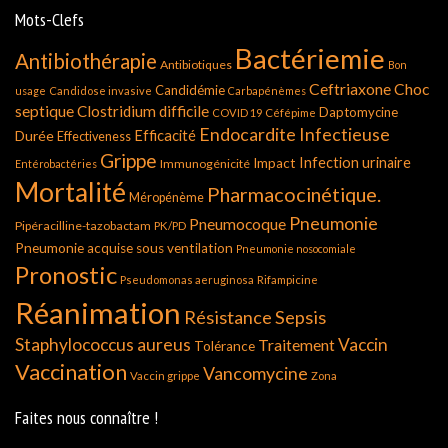
Mots-Clefs
Bactériemie
Antibiothérapie
Antibiotiques
Bon
Ceftriaxone
Choc
Candidémie
usage
Candidose invasive
Carbapénèmes
septique
Clostridium difficile
Daptomycine
COVID 19
Céfépime
Endocardite Infectieuse
Durée
Efficacité
Effectiveness
Grippe
Infection urinaire
Impact
Immunogénicité
Entérobactéries
Mortalité
Pharmacocinétique.
Méropénème
Pneumonie
Pneumocoque
Pipéracilline-tazobactam
PK/PD
Pneumonie acquise sous ventilation
Pneumonie nosocomiale
Pronostic
Pseudomonas aeruginosa
Rifampicine
Réanimation
Résistance
Sepsis
Staphylococcus aureus
Vaccin
Traitement
Tolérance
Vaccination
Vancomycine
Vaccin grippe
Zona
Faites nous connaître !