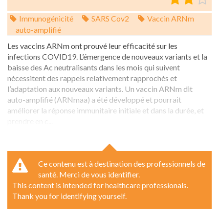
Immunogénicité
SARS Cov2
Vaccin ARNm
auto-amplifié
Les vaccins ARNm ont prouvé leur efficacité sur les
infections COVID19. L’émergence de nouveaux variants et la
baisse des Ac neutralisants dans les mois qui suivent
nécessitent des rappels relativement rapprochés et
l’adaptation aux nouveaux variants. Un vaccin ARNm dit
auto-amplifié (ARNmaa) a été développé et pourrait
améliorer la réponse immunitaire initiale et dans la durée, et
prendre en c...
Ce contenu est à destination des professionnels de
santé. Merci de vous identifier.
This content is intended for healthcare professionals.
Thank you for identifying yourself.