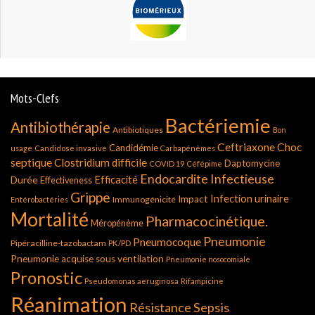
Mots-Clefs
Bactériemie
Antibiothérapie
Antibiotiques
Bon
Ceftriaxone
Choc
Candidémie
usage
Candidose invasive
Carbapénèmes
septique
Clostridium difficile
Daptomycine
COVID 19
Céfépime
Endocardite Infectieuse
Durée
Efficacité
Effectiveness
Grippe
Infection urinaire
Impact
Immunogénicité
Entérobactéries
Mortalité
Pharmacocinétique.
Méropénème
Pneumonie
Pneumocoque
Pipéracilline-tazobactam
PK/PD
Pneumonie acquise sous ventilation
Pneumonie nosocomiale
Pronostic
Pseudomonas aeruginosa
Rifampicine
Réanimation
Résistance
Sepsis