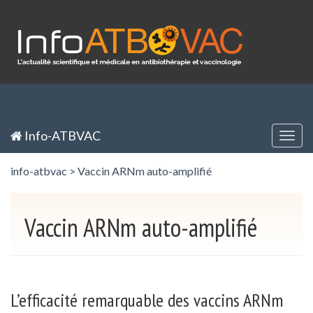
Panneau de gestion des cookies
Inscription / Registration
Identification / Login
Info-ATBVAC
Togg
navig
info-atbvac
>
Vaccin ARNm auto-amplifié
Vaccin ARNm auto-amplifié
L’efficacité remarquable des vaccins ARNm