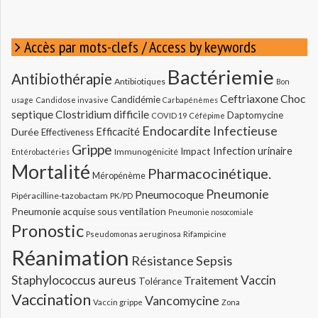
Accès par mots-clefs / Access by keywords
Bactériemie
Antibiothérapie
Antibiotiques
Bon
Ceftriaxone
Choc
Candidémie
usage
Candidose invasive
Carbapénèmes
septique
Clostridium difficile
Daptomycine
COVID 19
Céfépime
Endocardite Infectieuse
Durée
Efficacité
Effectiveness
Grippe
Infection urinaire
Impact
Immunogénicité
Entérobactéries
Mortalité
Pharmacocinétique.
Méropénème
Pneumonie
Pneumocoque
Pipéracilline-tazobactam
PK/PD
Pneumonie acquise sous ventilation
Pneumonie nosocomiale
Pronostic
Pseudomonas aeruginosa
Rifampicine
Réanimation
Résistance
Sepsis
Staphylococcus aureus
Vaccin
Traitement
Tolérance
Vaccination
Vancomycine
Vaccin grippe
Zona