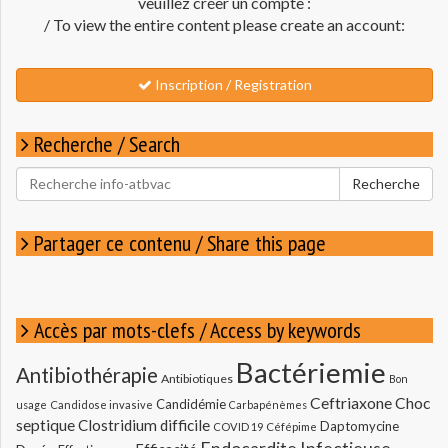
veuillez créer un compte :
/ To view the entire content please create an account:
Inscription / Registration
Recherche / Search
Rechercher
Recherche
pour
:
Partager ce contenu / Share this page
Accès par mots-clefs / Access by keywords
Bactériemie
Antibiothérapie
Antibiotiques
Bon
Ceftriaxone
Choc
Candidémie
usage
Candidose invasive
Carbapénèmes
septique
Clostridium difficile
Daptomycine
COVID 19
Céfépime
Endocardite Infectieuse