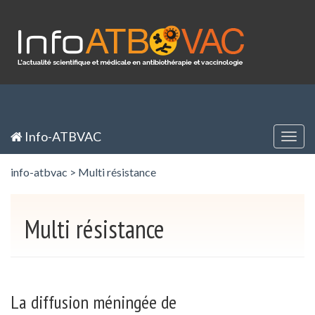
Panneau de gestion des cookies
Inscription / Registration
Identification / Login
Info-ATBVAC
Togg
navig
info-atbvac
>
Multi résistance
Multi résistance
La diffusion méningée de