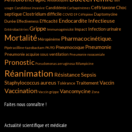
Antibiotiques
Bon
Ceftriaxone
Choc
Candidémie
usage
Candidose invasive
Carbapénèmes
septique
Clostridium difficile
Daptomycine
COVID 19
Céfépime
Endocardite Infectieuse
Durée
Efficacité
Effectiveness
Grippe
Infection urinaire
Impact
Immunogénicité
Entérobactéries
Mortalité
Pharmacocinétique.
Méropénème
Pneumonie
Pneumocoque
Pipéracilline-tazobactam
PK/PD
Pneumonie acquise sous ventilation
Pneumonie nosocomiale
Pronostic
Pseudomonas aeruginosa
Rifampicine
Réanimation
Résistance
Sepsis
Staphylococcus aureus
Vaccin
Traitement
Tolérance
Vaccination
Vancomycine
Vaccin grippe
Zona
Faites nous connaître !
Actualité scientifique et médicale