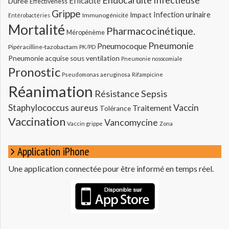
Durée
Efficacité
Effectiveness
Grippe
Infection urinaire
Impact
Immunogénicité
Entérobactéries
Mortalité
Pharmacocinétique.
Méropénème
Pneumonie
Pneumocoque
Pipéracilline-tazobactam
PK/PD
Pneumonie acquise sous ventilation
Pneumonie nosocomiale
Pronostic
Pseudomonas aeruginosa
Rifampicine
Réanimation
Résistance
Sepsis
Staphylococcus aureus
Vaccin
Traitement
Tolérance
Vaccination
Vancomycine
Vaccin grippe
Zona
Application iPhone
Une application connectée pour être informé en temps réel.