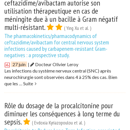
ceftazidime/avibactam autorise son
utilisation thérapeutique en cas de
méningite due à un bacille à Gram négatif
multi-résistant.
( Ying Xu et al. )
The pharmacokinetics/pharmacodynamics of
ceftazidime/avibactam for central nervous system
infections caused by carbapenem-resistant Gram-
negatives : a prospective study.
27 juin
|
Docteur Olivier Leroy
Les infections du système nerveux central (SNC) après
neurochirurgie sont observées dans 4 à 25% des cas. Bien
que les …
Suite
Rôle du dosage de la procalcitonine pour
diminuer les conséquences à long terme du
sepsis.
( Evdoxia Kyriazopoulou et al. )