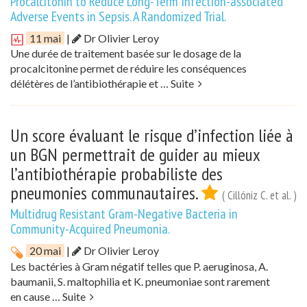
Procalcitonin to Reduce Long-Term Infection-associated
Adverse Events in Sepsis. A Randomized Trial.
11 mai
|
Dr Olivier Leroy
Une durée de traitement basée sur le dosage de la
procalcitonine permet de réduire les conséquences
délétères de l’antibiothérapie et …
Suite
Un score évaluant le risque d’infection liée à
un BGN permettrait de guider au mieux
l’antibiothérapie probabiliste des
pneumonies communautaires.
( Cillóniz C. et al. )
Multidrug Resistant Gram-Negative Bacteria in
Community-Acquired Pneumonia.
20 mai
|
Dr Olivier Leroy
Les bactéries à Gram négatif telles que P. aeruginosa, A.
baumanii, S. maltophilia et K. pneumoniae sont rarement
en cause …
Suite