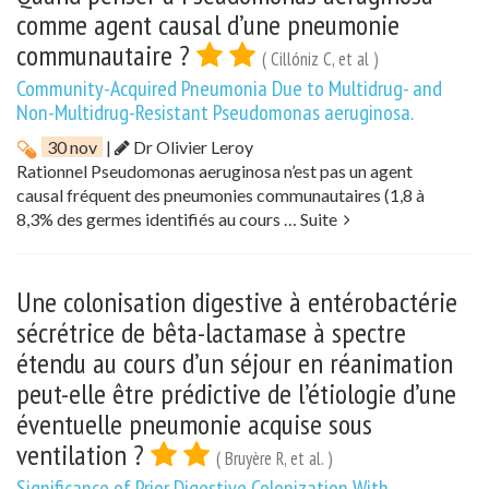
comme agent causal d’une pneumonie
communautaire ?
( Cillóniz C, et al )
Community-Acquired Pneumonia Due to Multidrug- and
Non-Multidrug-Resistant Pseudomonas aeruginosa.
30 nov
|
Dr Olivier Leroy
Rationnel Pseudomonas aeruginosa n’est pas un agent
causal fréquent des pneumonies communautaires (1,8 à
8,3% des germes identifiés au cours …
Suite
Une colonisation digestive à entérobactérie
sécrétrice de bêta-lactamase à spectre
étendu au cours d’un séjour en réanimation
peut-elle être prédictive de l’étiologie d’une
éventuelle pneumonie acquise sous
ventilation ?
( Bruyère R, et al. )
Significance of Prior Digestive Colonization With