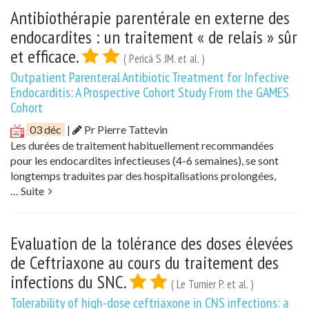
Antibiothérapie parentérale en externe des
endocardites : un traitement « de relais » sûr
et efficace.
( Pericà S JM. et al. )
Outpatient Parenteral Antibiotic Treatment for Infective
Endocarditis: A Prospective Cohort Study From the GAMES
Cohort
03 déc
|
Pr Pierre Tattevin
Les durées de traitement habituellement recommandées
pour les endocardites infectieuses (4-6 semaines), se sont
longtemps traduites par des hospitalisations prolongées,
…
Suite
Evaluation de la tolérance des doses élevées
de Ceftriaxone au cours du traitement des
infections du SNC.
( Le Turnier P. et al. )
Tolerability of high-dose ceftriaxone in CNS infections: a