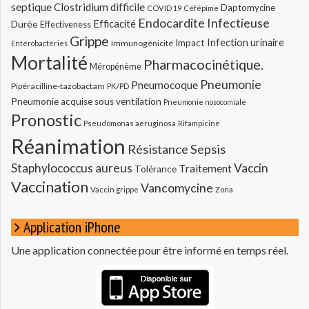
septique
Clostridium difficile
Daptomycine
COVID 19
Céfépime
Endocardite Infectieuse
Durée
Efficacité
Effectiveness
Grippe
Infection urinaire
Impact
Immunogénicité
Entérobactéries
Mortalité
Pharmacocinétique.
Méropénème
Pneumonie
Pneumocoque
Pipéracilline-tazobactam
PK/PD
Pneumonie acquise sous ventilation
Pneumonie nosocomiale
Pronostic
Pseudomonas aeruginosa
Rifampicine
Réanimation
Résistance
Sepsis
Staphylococcus aureus
Vaccin
Traitement
Tolérance
Vaccination
Vancomycine
Vaccin grippe
Zona
Application iPhone
Une application connectée pour être informé en temps réel.