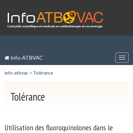
Panneau de gestion des cookies
Inscription / Registration
Identification / Login
Info-ATBVAC
Togg
navig
info-atbvac
>
Tolérance
Tolérance
Utilisation des fluoroquinolones dans le