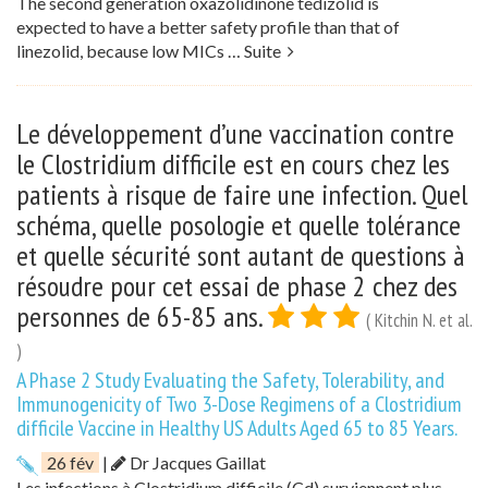
The second generation oxazolidinone tedizolid is
expected to have a better safety profile than that of
linezolid, because low MICs …
Suite
Le développement d’une vaccination contre
le Clostridium difficile est en cours chez les
patients à risque de faire une infection. Quel
schéma, quelle posologie et quelle tolérance
et quelle sécurité sont autant de questions à
résoudre pour cet essai de phase 2 chez des
personnes de 65-85 ans.
( Kitchin N. et al.
)
A Phase 2 Study Evaluating the Safety, Tolerability, and
Immunogenicity of Two 3-Dose Regimens of a Clostridium
difficile Vaccine in Healthy US Adults Aged 65 to 85 Years.
26 fév
|
Dr Jacques Gaillat
Les infections à Clostridium difficile (Cd) surviennent plus