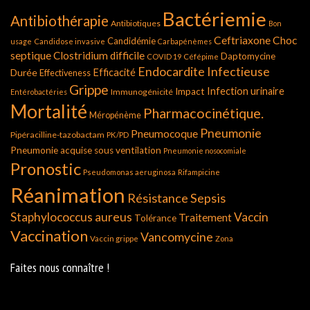
Bactériemie
Antibiothérapie
Antibiotiques
Bon
Ceftriaxone
Choc
Candidémie
usage
Candidose invasive
Carbapénèmes
septique
Clostridium difficile
Daptomycine
COVID 19
Céfépime
Endocardite Infectieuse
Durée
Efficacité
Effectiveness
Grippe
Infection urinaire
Impact
Immunogénicité
Entérobactéries
Mortalité
Pharmacocinétique.
Méropénème
Pneumonie
Pneumocoque
Pipéracilline-tazobactam
PK/PD
Pneumonie acquise sous ventilation
Pneumonie nosocomiale
Pronostic
Pseudomonas aeruginosa
Rifampicine
Réanimation
Résistance
Sepsis
Staphylococcus aureus
Vaccin
Traitement
Tolérance
Vaccination
Vancomycine
Vaccin grippe
Zona
Faites nous connaître !