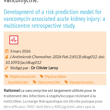
Development of a risk prediction model for
vancomycin-associated acute kidney injury: a
multicentre retrospective study.
3 mars 2026
J Antimicrob Chemother. 2026 Feb 2;81(3):dkag012. doi:
10.1093/jac/dkag012
Rédigé par :
Dr Olivier Leroy
Néphrotoxicité
Pipéracilline-
tazobactam
Vancomycine
Vasopresseurs
Rationnel
La vancomycine est largement utilisée pour le
traitement des infections à staphylocoque résistant à la
méticilline. La marge thérapeutique est étroite puisque pour
être efficace, l’ASC doit être ≥ 400 μg·h/mL alors que la