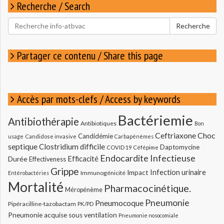
Recherche / Search
Rechercher
Recherche
pour
:
Partager ce contenu / Share this page
Accès par mots-clefs / Access by keywords
Bactériemie
Antibiothérapie
Antibiotiques
Bon
Ceftriaxone
Choc
Candidémie
usage
Candidose invasive
Carbapénèmes
septique
Clostridium difficile
Daptomycine
COVID 19
Céfépime
Endocardite Infectieuse
Durée
Efficacité
Effectiveness
Grippe
Infection urinaire
Impact
Immunogénicité
Entérobactéries
Mortalité
Pharmacocinétique.
Méropénème
Pneumonie
Pneumocoque
Pipéracilline-tazobactam
PK/PD
Pneumonie acquise sous ventilation
Pneumonie nosocomiale