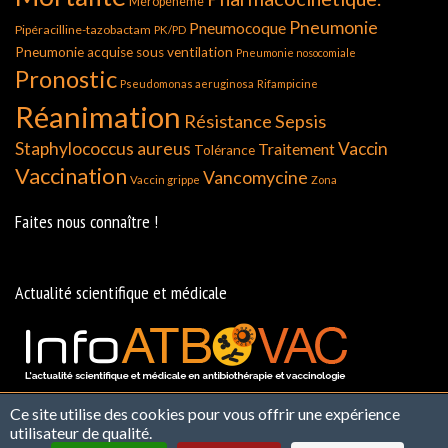
Méropénème
Pneumonie
Pneumocoque
Pipéracilline-tazobactam
PK/PD
Pneumonie acquise sous ventilation
Pneumonie nosocomiale
Pronostic
Pseudomonas aeruginosa
Rifampicine
Réanimation
Résistance
Sepsis
Staphylococcus aureus
Vaccin
Traitement
Tolérance
Vaccination
Vancomycine
Vaccin grippe
Zona
Faites nous connaître !
Actualité scientifique et médicale
Ce site utilise des cookies pour vous offrir une expérience
Contact
Qui Sommes Nous ?
Politique de
utilisateur de qualité.
confidentialité et de Protection des Données
Mentions