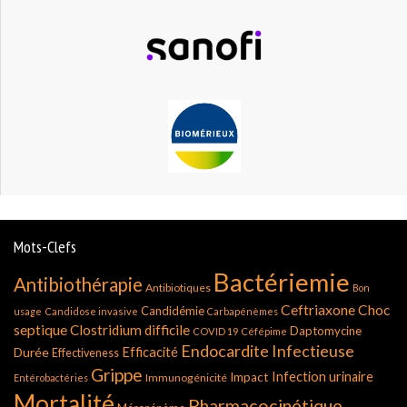
Mots-Clefs
Bactériemie
Antibiothérapie
Antibiotiques
Bon
Ceftriaxone
Choc
Candidémie
usage
Candidose invasive
Carbapénèmes
septique
Clostridium difficile
Daptomycine
COVID 19
Céfépime
Endocardite Infectieuse
Durée
Efficacité
Effectiveness
Grippe
Infection urinaire
Impact
Immunogénicité
Entérobactéries
Mortalité
Pharmacocinétique.