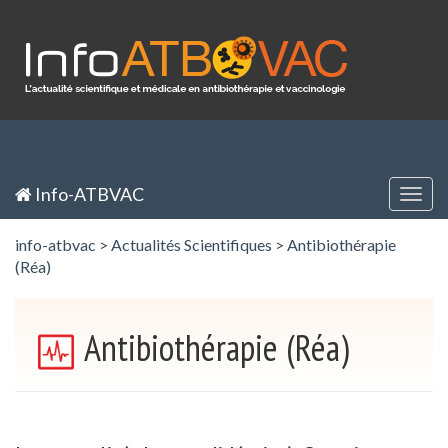
Panneau de gestion des cookies
Inscription / Registration
Identification / Login
Info-ATBVAC
Togg
navig
info-atbvac
>
Actualités Scientifiques
>
Antibiothérapie
(Réa)
Antibiothérapie (Réa)