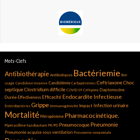
Mots-Clefs
Bactériemie
Antibiothérapie
Antibiotiques
Bon
Ceftriaxone
Choc
Candidémie
usage
Candidose invasive
Carbapénèmes
septique
Clostridium difficile
Daptomycine
COVID 19
Céfépime
Endocardite Infectieuse
Durée
Efficacité
Effectiveness
Grippe
Infection urinaire
Impact
Immunogénicité
Entérobactéries
Mortalité
Pharmacocinétique.
Méropénème
Pneumonie
Pneumocoque
Pipéracilline-tazobactam
PK/PD
Pneumonie acquise sous ventilation
Pneumonie nosocomiale