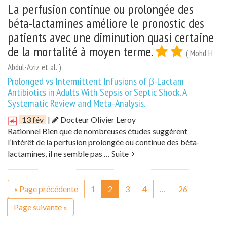
La perfusion continue ou prolongée des
béta-lactamines améliore le pronostic des
patients avec une diminution quasi certaine
de la mortalité à moyen terme.
( Mohd H
Abdul-Aziz et al. )
Prolonged vs Intermittent Infusions of β-Lactam
Antibiotics in Adults With Sepsis or Septic Shock. A
Systematic Review and Meta-Analysis.
13 fév
|
Docteur Olivier Leroy
Rationnel Bien que de nombreuses études suggèrent
l’intérêt de la perfusion prolongée ou continue des béta-
lactamines, il ne semble pas …
Suite
« Page précédente
1
2
3
4
…
26
Page suivante »