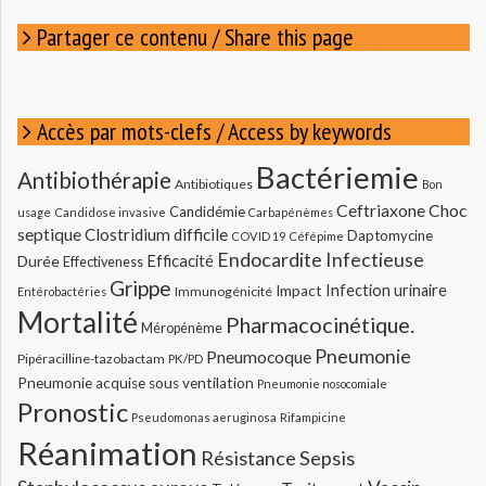
:
Partager ce contenu / Share this page
Accès par mots-clefs / Access by keywords
Bactériemie
Antibiothérapie
Antibiotiques
Bon
Ceftriaxone
Choc
Candidémie
usage
Candidose invasive
Carbapénèmes
septique
Clostridium difficile
Daptomycine
COVID 19
Céfépime
Endocardite Infectieuse
Durée
Efficacité
Effectiveness
Grippe
Infection urinaire
Impact
Immunogénicité
Entérobactéries
Mortalité
Pharmacocinétique.
Méropénème
Pneumonie
Pneumocoque
Pipéracilline-tazobactam
PK/PD
Pneumonie acquise sous ventilation
Pneumonie nosocomiale
Pronostic
Pseudomonas aeruginosa
Rifampicine
Réanimation
Résistance
Sepsis