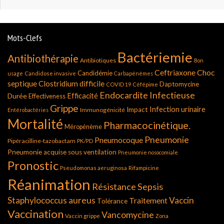
Mots-Clefs
Bactériemie
Antibiothérapie
Antibiotiques
Bon
Ceftriaxone
Choc
Candidémie
usage
Candidose invasive
Carbapénèmes
septique
Clostridium difficile
Daptomycine
COVID 19
Céfépime
Endocardite Infectieuse
Durée
Efficacité
Effectiveness
Grippe
Infection urinaire
Impact
Immunogénicité
Entérobactéries
Mortalité
Pharmacocinétique.
Méropénème
Pneumonie
Pneumocoque
Pipéracilline-tazobactam
PK/PD
Pneumonie acquise sous ventilation
Pneumonie nosocomiale
Pronostic
Pseudomonas aeruginosa
Rifampicine
Réanimation
Résistance
Sepsis
Staphylococcus aureus
Vaccin
Traitement
Tolérance
Vaccination
Vancomycine
Vaccin grippe
Zona