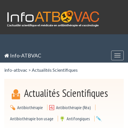
Panneau de gestion des cookies
Inscription / Registration
Identification / Login
Info-ATBVAC
Togg
navig
info-atbvac
>
Actualités Scientifiques
Actualités Scientifiques
Antibiothérapie
Antibiothérapie (Réa)
Antibiothérapie bon usage
Antifongiques