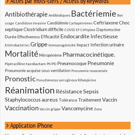
Accès par mots-clefs / Access by keywords
Bactériemie
Antibiothérapie
Antibiotiques
Bon
Ceftriaxone
Choc
Candidémie
usage
Candidose invasive
Carbapénèmes
septique
Clostridium difficile
Daptomycine
COVID 19
Céfépime
Endocardite Infectieuse
Durée
Efficacité
Effectiveness
Grippe
Infection urinaire
Impact
Immunogénicité
Entérobactéries
Mortalité
Pharmacocinétique.
Méropénème
Pneumonie
Pneumocoque
Pipéracilline-tazobactam
PK/PD
Pneumonie acquise sous ventilation
Pneumonie nosocomiale
Pronostic
Pseudomonas aeruginosa
Rifampicine
Réanimation
Résistance
Sepsis
Staphylococcus aureus
Vaccin
Traitement
Tolérance
Vaccination
Vancomycine
Vaccin grippe
Zona
Application iPhone