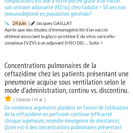
complications est elle à notre portée grâce à un vaccin
sub-unitaire adjuvanté (HZ/su) chez l’adulte > 50 ans non
immunodéprimé en population générale?
24 juin
|
Jacques GAILLAT
Après que des études d’immunogénicité d’un vaccin
atténué associant la glyco-protéine E du virus varicello-
zonateux (VZV) à un adjuvant (HSO1B) …
Suite
Concentrations pulmonaires de la
ceftazidime chez les patients présentant une
pneumonie acquise sous ventilation selon le
mode d’administration, continu vs. discontinu.
( Cousson J et al. )
De nombreux arguments plaident en faveur de l’utilisation
de la ceftazidime en perfusion continue (efficacité
clinique supérieure, moindre émergence de résistance).
Qu’en est-il des concentrations pulmonaires présentant